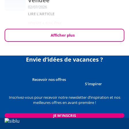
Vendée
02/07/2026
LIRE L'ARTICLE
DÉTENTE & BIEN-ÊTRE
5 campings Siblu pour des
vacances en amoureux
Afficher plus
02/07/2026
LIRE L'ARTICLE
Envie d’idées de vacances ?
INCONTOURNABLES
Top 3 des campings Siblu pour
déconnecter en famille
04/06/2026
Recevoir nos offres
S'inspirer
LIRE L'ARTICLE
INCONTOURNABLES
Inscrivez-vous pour recevoir notre newsletter d’inspiration et nos
Vacances avec un bébé : 7 atouts
meilleures offres en avant-première !
du camping Siblu
04/06/2026
JE M'INSCRIS
LIRE L'ARTICLE