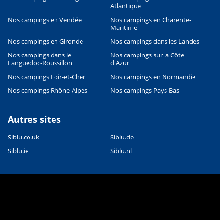
28/04/2026
Atlantique
LIRE L'ARTICLE
Nos campings en Vendée
Nos campings en Charente-
Maritime
BORD DE MER
Les plus beaux parcs aquatiques
Nos campings en Gironde
Nos campings dans les Landes
des campings Siblu : notre
Nos campings dans le
Nos campings sur la Côte
sélection pour des vacances
Languedoc-Roussillon
d'Azur
inoubliables
Nos campings Loir-et-Cher
Nos campings en Normandie
27/02/2026
Nos campings Rhône-Alpes
Nos campings Pays-Bas
LIRE L'ARTICLE
GASTRONOMIE
Autres sites
Spécialités gastronomiques de
nos régions
Siblu.co.uk
Siblu.de
21/02/2023
Siblu.ie
Siblu.nl
LIRE L'ARTICLE
ACTIVITÉS SPORTIVES & LUDIQUES
Activités dans le Sud de la
France
16/02/2023
LIRE L'ARTICLE