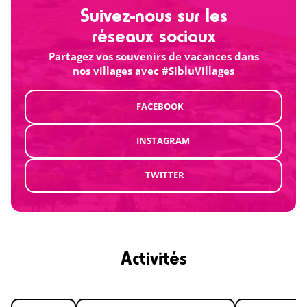
Suivez-nous sur les
réseaux sociaux
Partagez vos souvenirs de vacances dans
nos villages avec #SibluVillages
FACEBOOK
INSTAGRAM
TWITTER
Activités