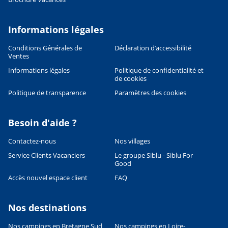
INCONTOURNABLES
Pourquoi Siblu est la meilleure
chaîne de campings en France ?
Informations légales
19/05/2026
LIRE L'ARTICLE
Conditions Générales de
Déclaration d’accessibilité
Ventes
INCONTOURNABLES
Les 5 campings Siblu les mieux
Informations légales
Politique de confidentialité et
de cookies
notés par les familles en France
Politique de transparence
Paramètres des cookies
19/05/2026
LIRE L'ARTICLE
Besoin d'aide ?
INCONTOURNABLES
Siblu vs camping traditionnel :
Contactez-nous
Nos villages
quelles différences pour vos
Service Clients Vacanciers
Le groupe Siblu - Siblu For
vacances ?
Good
28/04/2026
Accès nouvel espace client
FAQ
LIRE L'ARTICLE
INCONTOURNABLES
Nos destinations
Comment choisir son camping
Siblu pour partir en famille ?
Nos campings en Bretagne Sud
Nos campings en Loire-