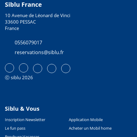
ACTIVITÉS SPORTIVES & LUDIQUES
Siblu France
Balades et randonnées
03/06/2026
10 Avenue de Léonard de Vinci
LIRE L'ARTICLE
33600 PESSAC
France
ACTIVITÉS SPORTIVES & LUDIQUES
Les plages du Cap d’Agde
0556079017
03/06/2026
reservations@siblu.fr
LIRE L'ARTICLE
CULTURE ET PATRIMOINE
Découvrez le Canal du Midi
ⓒ siblu 2026
03/06/2026
LIRE L'ARTICLE
INCONTOURNABLES
Vacances à sensations : les parcs
Siblu & Vous
d'attractions
Inscription Newsletter
Application Mobile
03/06/2026
LIRE L'ARTICLE
Le fun pass
Acheter un Mobil home
Brochure Vacances