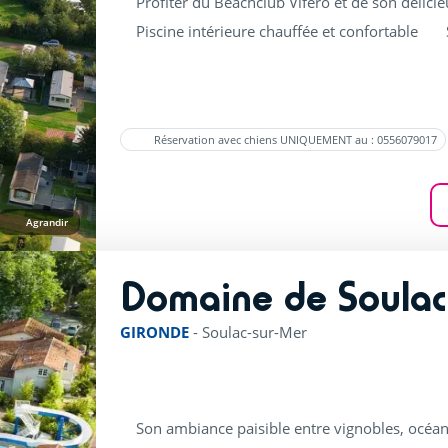
Profiter du Beachclub Vifero et de son délici
Piscine intérieure chauffée et confortable
Réservation avec chiens UNIQUEMENT au : 0556079017
Agrandir
Domaine de Soulac
GIRONDE
-
Soulac-sur-Mer
Son ambiance paisible entre vignobles, océan