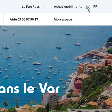
FR
Le Fun Pass
Achat mobil home
Aide 05 56 07 90 17
Mon espace
ans le Var