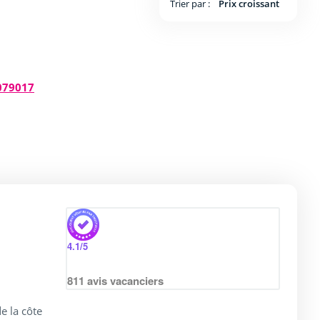
Trier par :
Prix croissant
079017
4.1
/5
811
avis vacanciers
e la côte