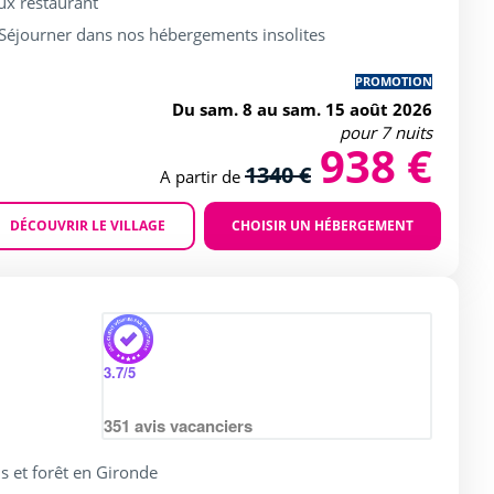
eux restaurant
Séjourner dans nos hébergements insolites
PROMOTION
Du sam. 8 au sam. 15 août 2026
pour 7 nuits
938 €
1340 €
A partir de
DÉCOUVRIR LE VILLAGE
CHOISIR UN HÉBERGEMENT
Agrandir
rating of 4 / 5
3.7
/5
351
avis vacanciers
s et forêt en Gironde