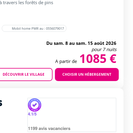
à travers les forêts de pins
Mobil home PMR au : 0556079017
Du sam. 8 au sam. 15 août 2026
pour 7 nuits
1085 €
A partir de
DÉCOUVRIR LE VILLAGE
CHOISIR UN HÉBERGEMENT
Agrandir
s
rating of 4 / 5
4.1
/5
1199
avis vacanciers