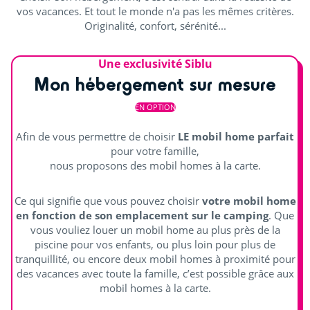
vos vacances. Et tout le monde n'a pas les mêmes critères.
Originalité, confort, sérénité...
Cours de sport
Salle de jeux intérieure (jeux vidéo)
Une exclusivité Siblu
Mon hébergement sur mesure
Distraire les enfants
EN OPTION
Aire de jeux
Afin de vous permettre de choisir
LE mobil home parfait
pour votre famille,
Pyramide de corde
nous proposons des mobil homes à la carte.
Animations
Ce qui signifie que vous pouvez choisir
votre mobil home
en fonction de son emplacement sur le camping
. Que
Animations en journée et soirée
vous vouliez louer un mobil home au plus près de la
piscine pour vos enfants, ou plus loin pour plus de
Spectacles enfants (mascottes, magie...)
tranquillité, ou encore deux mobil homes à proximité pour
des vacances avec toute la famille, c’est possible grâce aux
Scène extérieure
mobil homes à la carte.