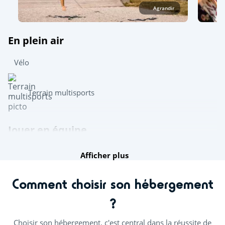
Agrandir
En plein air
Vélo
Terrain multisports
Jouer en équipe
Afficher plus
Pétanque
Ping-pong
Comment choisir son hébergement
Billard (€)
?
Découvrir
Choisir son hébergement, c'est central dans la réussite de