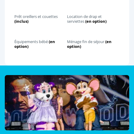
Prêt oreillers et couettes
Location de drap et
(inclus)
serviettes
(en option)
Équipements bébé
(en
Ménage fin de séjour
(en
option)
option)