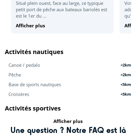
Situé plein ouest, face au large, ce typique
Vos e
petit port de pêche aux bateaux bariolés est
adore
est le 1er du ...
qu'ils
Afficher plus
Affic
Activités nautiques
Canoë / pedalo
<2km
Pêche
<2km
Base de sports nautiques
<5km
Croisières
<5km
Activités sportives
Afficher plus
Golf
<5km
Une question ? Notre FAQ est là
Accrobranche
<10km