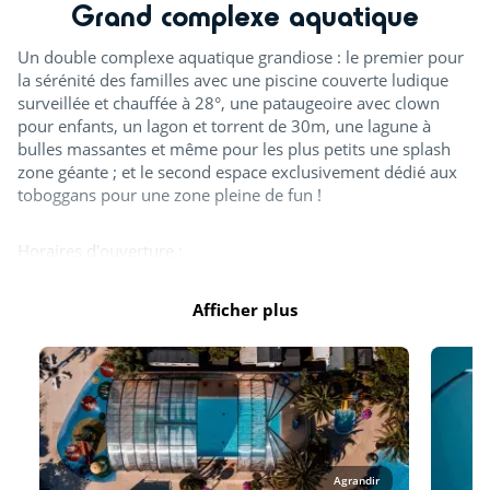
Grand complexe aquatique
Un double complexe aquatique grandiose : le premier pour
la sérénité des familles avec une piscine couverte ludique
surveillée et chauffée à 28°, une pataugeoire avec clown
pour enfants, un lagon et torrent de 30m, une lagune à
bulles massantes et même pour les plus petits une splash
zone géante ; et le second espace exclusivement dédié aux
toboggans pour une zone pleine de fun !
Horaires d'ouverture :
Avril : de 10h à 12h30 et de 14h à 18h
Mai, juin, septembre : piscine extérieure chauffée de 10h à
Afficher plus
12h30 et de 14h à 18h30
Juillet et août : les deux bassins, intérieur et extérieur de 10h
à 19h30
Toboggans en juillet et août : de 10h30 à 12h30 et de 15h à
19h
Octobre : piscine couverte uniquement, de 10h à 12h30 et
de 14h à 17h30
Agrandir