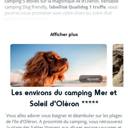
camping 5 étoiles sur la magnifique île d’Oléron. Véritable
camping Dog friendly,
labellisé Qualidog 1 truffe
, vous
pourrez vous promener avec votre chien ou votre chat
partout sur le camping.
Afficher plus
Agrandir
Les environs du camping Mer et
Soleil d'Oléron *****
Vous allez adorer vous baigner et déambuler sur les plages
de l'île d'Oléron. A proximité du camping, vous retrouverez
la plage des Sables Vigniers aux allures encore sauvages et