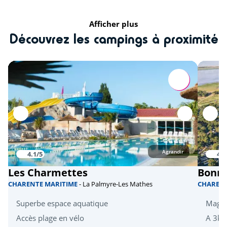
Bowling
<10km
Afficher plus
Parc d'attraction
<20km
Découvrez les campings à proximité
Culture et patrimoine
Les îles Madame, d'Aix et d'Oléron
<1km
Fort Boyard
<13km
La Rochelle
<36km
le Musée National de la Marine à
<47km
Rochefort
Agrandir
4.1/5
4.1
Les Charmettes
Bonne
CHARENTE MARITIME
- La Palmyre-Les Mathes
CHAREN
Superbe espace aquatique
Magni
Accès plage en vélo
A 3km