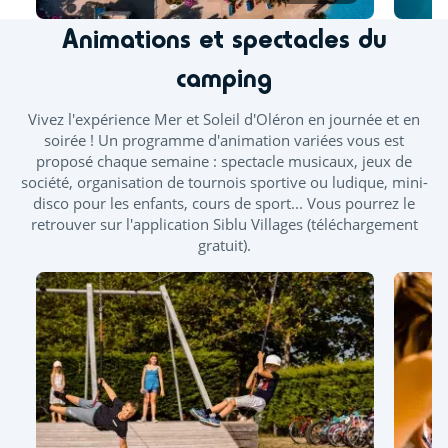
Tout l'espace aquatique ainsi que les toboggans seront
Animations et spectacles du
ouverts en juillet et août. A minima, un bassin couvert est
ouvert d'avril à novembre. La splashzone sera ouvert à
camping
partir de mai. Des journées continues vous sont proposées
durant les ponts de mai et juin.
Vivez l'expérience Mer et Soleil d'Oléron en journée et en
À l’espace aquatique, seuls les vêtements de bain
soirée ! Un programme d'animation variées vous est
confectionnés dans un tissu adapté à la baignade sont
proposé chaque semaine : spectacle musicaux, jeux de
autorisés, tels que les maillots (une ou deux pièces), boxers,
société, organisation de tournois sportive ou ludique, mini-
bikinis ou burkinis.
disco pour les enfants, cours de sport... Vous pourrez le
retrouver sur l'application Siblu Villages (téléchargement
Piscine extérieure chauffée
gratuit).
Pataugeoire extérieure
Splashzone - Jeux enfants
Toboggan