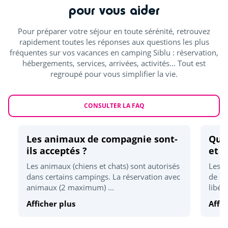
pour vous aider
Quad
<20km
Pour préparer votre séjour en toute sérénité, retrouvez
Parachutisme
<20km
rapidement toutes les réponses aux questions les plus
fréquentes sur vos vacances en camping Siblu : réservation,
ULM
<20km
hébergements, services, arrivées, activités... Tout est
regroupé pour vous simplifier la vie.
Activités nature
CONSULTER LA FAQ
Pistes cyclables
<1km
Mini-golf
<5km
Les animaux de compagnie sont-
Quel
Parc animalier
<10km
ils acceptés ?
et d
Zoo
Les animaux (chiens et chats) sont autorisés
Les h
<30km
dans certains campings. La réservation avec
de 17
animaux (2 maximum) ...
libér
Détente et bien être
Afficher plus
Affic
Plage la plus proche
<2km