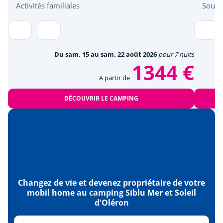
Activités familiales
Sous l
Du sam. 15 au sam. 22 août 2026
pour 7 nuits
1344 €
A partir de
DÉCOUVRIR LE CAMPING
Changez de vie et devenez propriétaire de votre
mobil home au camping Siblu Mer et Soleil
d'Oléron