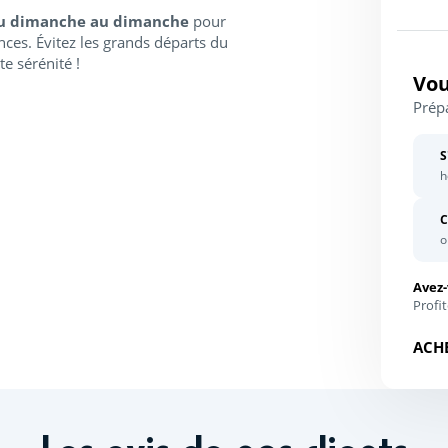
du dimanche au dimanche
pour
ances. Évitez les grands départs du
e sérénité !
Vou
Prépa
S
h
C
o
Avez-
Profit
ACHE