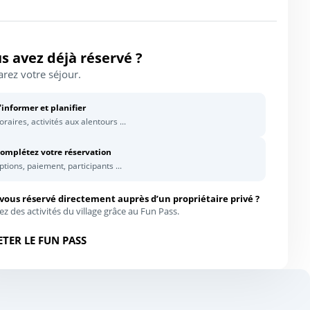
s avez déjà réservé ?
rez votre séjour.
'informer et planifier
oraires, activités aux alentours ...
omplétez votre réservation
ptions, paiement, participants ...
vous réservé directement auprès d’un propriétaire privé ?
ez des activités du village grâce au Fun Pass.
Leaflet
|
©
OpenStreetMap
contributors, Points © 2012 LINZ
TER LE FUN PASS