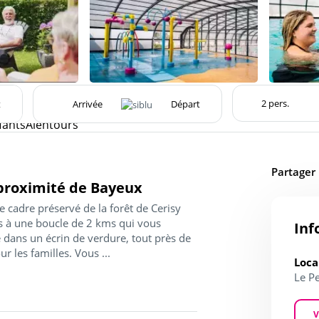
t
fants
Alentours
Partager
 proximité de Bayeux
e cadre préservé de la forêt de Cerisy
ès à une boucle de 2 kms qui vous
Inf
 dans un écrin de verdure, tout près de
r les familles. Vous ...
Loca
Le P
V