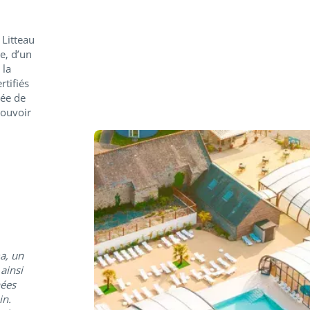
 Litteau
e, d’un
 la
rtifiés
rée de
pouvoir
ma, un
ainsi
nées
in.