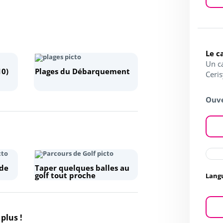
Le c
Un c
10)
Plages du Débarquement
Ceri
Ouve
 de
Taper quelques balles au
golf tout proche
Lang
plus !