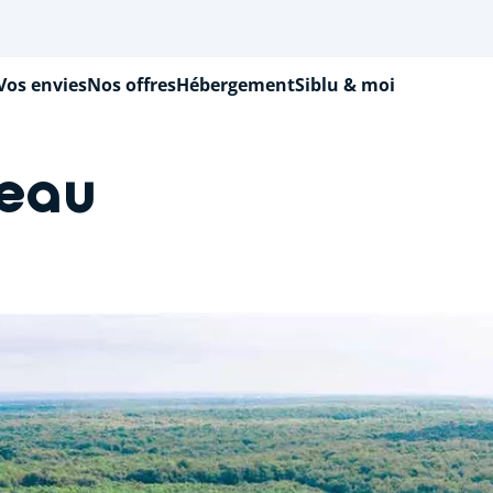
Vos envies
Nos offres
Hébergement
Siblu & moi
teau