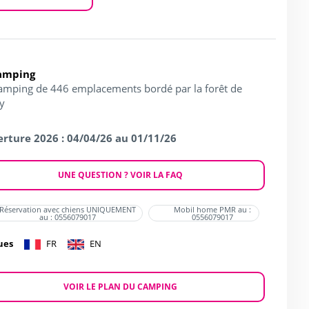
amping
amping de 446 emplacements bordé par la forêt de
sy
rture 2026 : 04/04/26 au 01/11/26
UNE QUESTION ? VOIR LA FAQ
Réservation avec chiens UNIQUEMENT
Mobil home PMR au :
au : 0556079017
0556079017
ues
FR
EN
VOIR LE PLAN DU CAMPING