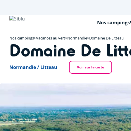
Aller
au
contenu
principal
Nos campings
Nos campings
Vacances au vert
Normandie
Domaine De Litteau
Domaine De Lit
Normandie / Litteau
Voir sur la carte