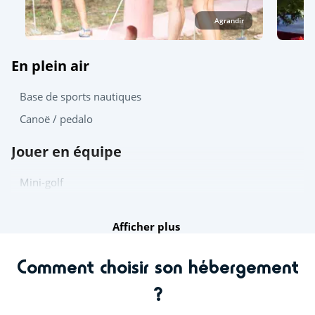
Agrandir
En plein air
Base de sports nautiques
Canoë / pedalo
Jouer en équipe
Mini-golf
Ping-pong
Afficher plus
Distraire les enfants
Comment choisir son hébergement
Aire de jeux
?
Animations