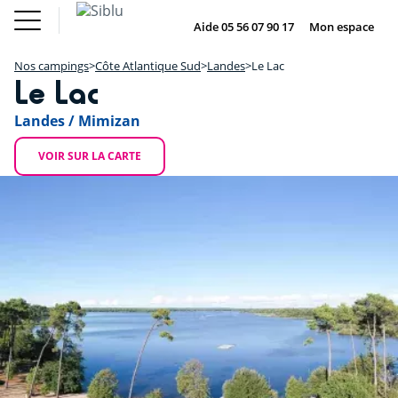
Aller
Le Fun
Achat mobil
au
Aide 05 56 07 90 17
Mon espace
DE
IE
NL
EN
Pass
home
contenu
Nos campings
Le Fun Pass
principal
Nos campings
Côte Atlantique Sud
Landes
Le Lac
Vos envies
+
Le Lac
Nos offres
Achat mobil home
−
Hébergement
Landes / Mimizan
Siblu & moi
DE
IE
NL
EN
VOIR SUR LA CARTE