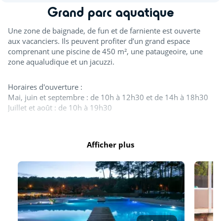
Grand parc aquatique
Une zone de baignade, de fun et de farniente est ouverte
aux vacanciers. Ils peuvent profiter d’un grand espace
comprenant une piscine de 450 m², une pataugeoire, une
zone aqualudique et un jacuzzi.
Horaires d'ouverture :
Mai, juin et septembre : de 10h à 12h30 et de 14h à 18h30
Juillet et août : de 10h à 19h30
Des journées continues vous sont proposées durant les
ponts de mai et juin.
Afficher plus
À l’espace aquatique, seuls les vêtements de bain
confectionnés dans un tissu adapté à la baignade sont
autorisés, tels que les maillots (une ou deux pièces), boxers,
bikinis ou burkinis.
Piscine extérieure
Pataugeoire extérieure