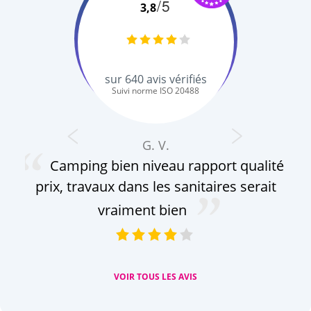
/5
3,8
sur
640
avis vérifiés
Suivi norme ISO 20488
G. V.
Camping bien niveau rapport qualité
prix, travaux dans les sanitaires serait
f
son
vraiment bien
VOIR TOUS LES AVIS