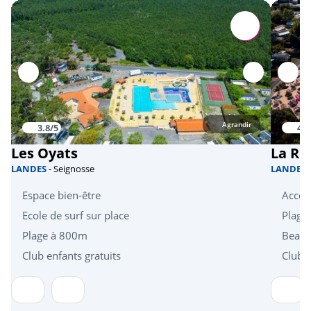
Paintball
<1km
ULM
<12km
Disc-golf
<7km
Culture et patrimoine
Agrandir
3.8/5
4/5
Promenade fleurie
<1km
Les Oyats
La Ré
Maison du Patrimoine
LANDES
- Seignosse
LANDES
<2km
Espace bien-être
Accès 
Arène
<6km
Ecole de surf sur place
Plage
Ecomusée de Marquèze
<43km
Plage à 800m
Beau 
Club enfants gratuits
Club e