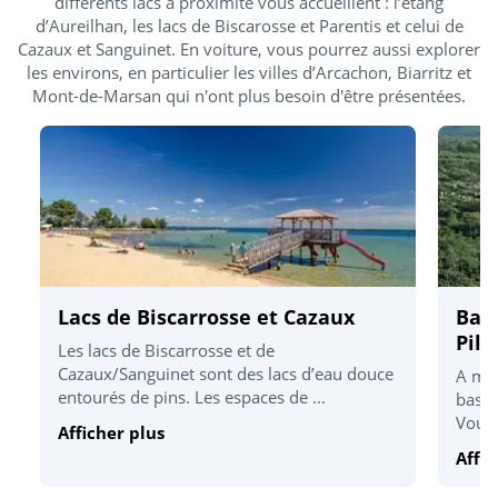
différents lacs à proximité vous accueillent : l’étang
d’Aureilhan, les lacs de Biscarosse et Parentis et celui de
Cazaux et Sanguinet. En voiture, vous pourrez aussi explorer
les environs, en particulier les villes d’Arcachon, Biarritz et
Mont-de-Marsan qui n'ont plus besoin d'être présentées.
Lacs de Biscarrosse et Cazaux
Bass
Pila
Les lacs de Biscarrosse et de
Cazaux/Sanguinet sont des lacs d’eau douce
A moi
entourés de pins. Les espaces de ...
bassi
Vous 
Afficher plus
Affic