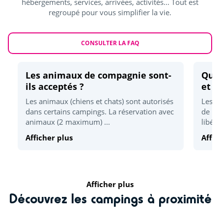
hébergements, services, arrivées, activités... Tout est
Pistes cyclables
regroupé pour vous simplifier la vie.
<1km
Golf
<1km
CONSULTER LA FAQ
Pêche
<1km
Randonnées
<1km
Les animaux de compagnie sont-
Quel
ils acceptés ?
et d
Zoo
<70km
Les animaux (chiens et chats) sont autorisés
Les h
Skatepark
<5km
dans certains campings. La réservation avec
de 17
animaux (2 maximum) ...
libér
Activités sportives
Afficher plus
Affic
Accrobranche
<1km
Beach volley
<1km
Afficher plus
Parachutisme
<12km
Découvrez les campings à proximité
Tennis
<4km