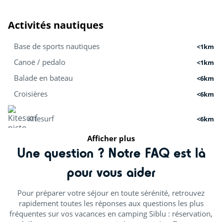
Activités nautiques
Base de sports nautiques
<1km
Canoë / pedalo
<1km
Balade en bateau
<6km
Croisières
<6km
Kitesurf
<6km
Afficher plus
Paddle
<1km
Une question ? Notre FAQ est là
Surf
<6km
pour vous aider
Activités nature
Pour préparer votre séjour en toute sérénité, retrouvez
rapidement toutes les réponses aux questions les plus
fréquentes sur vos vacances en camping Siblu : réservation,
Location vélo
<1km