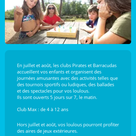
En juillet et août, les clubs Pirates et Barracudas
accueillent vos enfants et organisent des
journées amusantes avec des activités telles que
des tournois sportifs ou ludiques, des ballades
et des spectacles pour vos loulous.
Ils sont ouverts 5 jours sur 7, le matin.
Club Max : de 4 à 12 ans
Hors juillet et août, vos loulous pourront profiter
des aires de jeux extérieures.