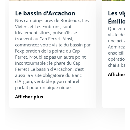
Le bassin d’Arcachon
Les vig
Nos campings près de Bordeaux, Les
Émilion
Viviers et Les Embruns, sont
Que vous a
idéalement situés, puisqu'ils se
visite des 
trouvent au Cap Ferret. Ainsi,
une activité
commencez votre visite du bassin par
Admirez le
l’exploration de la pointe du Cap
ensoleillée
Ferret. N’oubliez pas un autre point
opérations 
incontournable : le phare du Cap
chai à barr
Ferret ! Le bassin d’Arcachon, c’est
Afficher p
aussi la visite obligatoire du Banc
d’Arguin, véritable joyau naturel
parfait pour un pique-nique.
Afficher plus