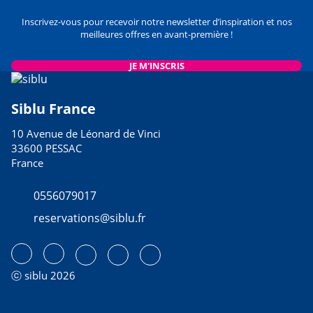
Inscrivez-vous pour recevoir notre newsletter d’inspiration et nos
meilleures offres en avant-première !
JE M'INSCRIS
Siblu France
10 Avenue de Léonard de Vinci
33600 PESSAC
France
0556079017
reservations@siblu.fr
ⓒ siblu 2026