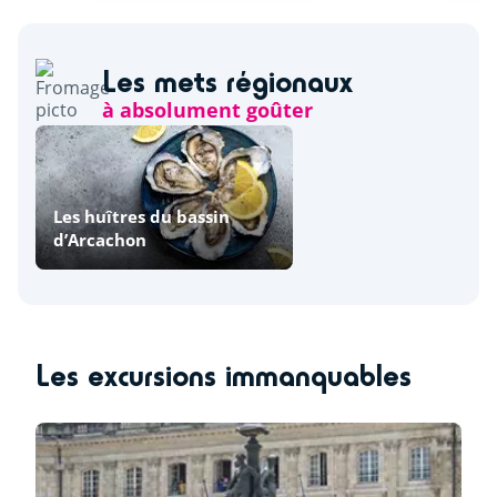
Les mets régionaux
à absolument goûter
Les huîtres du bassin
d’Arcachon
Les excursions immanquables