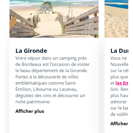
La Gironde
La Dune
Votre séjour dans un camping près
Vous ne pou
de Bordeaux est l’occasion de visiter
Nouvelle-A
le beau département de la Gironde.
sur la célè
Partez à la découverte de villes
plus que n
emblématiques comme Saint-
et
les Emb
Émilion, Libourne ou Lacanau,
loin. Rend
dégustez des vins et découvrez un
plus haute
riche patrimoine.
admirer u
sur le bas
Afficher plus
de sublime
Afficher p