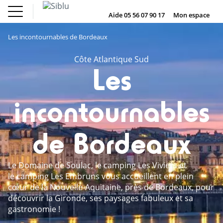
Aller
Le Fun
Achat mobil
au
Aide 05 56 07 90 17
Mon espace
DE
IE
NL
EN
Pass
home
contenu
Nos campings
Le Fun Pass
principal
Les incontournables de Bordeaux
Vos envies
Nos offres
Achat mobil home
Côte Atlantique Sud
Hébergement
Les
Siblu & moi
DE
IE
NL
EN
incontournables
de Bordeaux
Le Domaine de Soulac, le camping Les Viviers et
le camping Les Embruns vous accueillent en plein
cœur de la Nouvelle-Aquitaine, près de Bordeaux, pour
découvrir la Gironde, ses paysages fabuleux et sa
gastronomie !