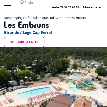
Aller
Le Fun
Achat mobil
au
Aide 05 56 07 90 17
Mon espace
DE
IE
NL
EN
Pass
home
contenu
Nos campings
Le Fun Pass
principal
Nos campings
Côte Atlantique Sud
Gironde
Les Embruns
Vos envies
+
Les Embruns
Nos offres
Achat mobil home
−
Hébergement
Gironde / Lège-Cap-Ferret
Siblu & moi
DE
IE
NL
VOIR SUR LA CARTE