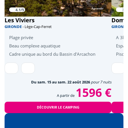
Culture et patrimoine
Agrandir
4.1/5
3.6
Les Viviers
Domai
Cabanes ostréicoles
<2km
GIRONDE
- Lège-Cap-Ferret
GIROND
Île aux Oiseaux
<7km
Plage privée
A 3km
Phare
Beau complexe aquatique
Espac
<16km
Cadre unique au bord du Bassin d'Arcachon
Piscin
Dune du Pilat
<60km
Du sam. 15 au sam. 22 août 2026
pour 7 nuits
1596 €
A partir de
DÉCOUVRIR LE CAMPING