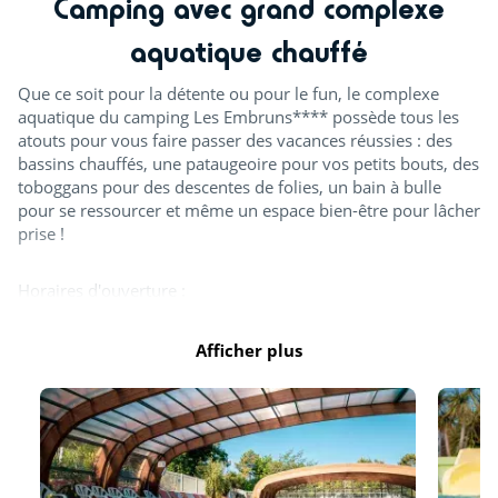
Camping avec grand complexe
aquatique chauffé
Que ce soit pour la détente ou pour le fun, le complexe
aquatique du camping Les Embruns**** possède tous les
atouts pour vous faire passer des vacances réussies : des
bassins chauffés, une pataugeoire pour vos petits bouts, des
toboggans pour des descentes de folies, un bain à bulle
pour se ressourcer et même un espace bien-être pour lâcher
prise !
Horaires d'ouverture :
Avril : de 10h à 12h30 et de 14h à 18h
Mai, juin et septembre : de 10h à 12h30 et de 14h à 18h30
Afficher plus
Juillet et août : de 10h à 19h30
Octobre : de 10h à 12h30 et de 14h à 17h30
Tout l'espace aquatique est ouvert en juillet et août. A
minima, un bassin couvert est ouvert d'avril à novembre.
Les toboggans ainsi que la splashzone sont ouverts à partir