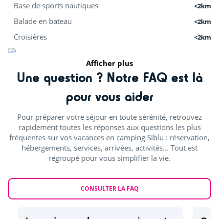
Base de sports nautiques
<2km
Balade en bateau
<2km
Croisières
<2km
Surf
<5km
Afficher plus
Une question ? Notre FAQ est là
Plongée
<6km
pour vous aider
Kitesurf
<9km
Pour préparer votre séjour en toute sérénité, retrouvez
Activités nature
rapidement toutes les réponses aux questions les plus
fréquentes sur vos vacances en camping Siblu : réservation,
Skate park
<1km
hébergements, services, arrivées, activités... Tout est
regroupé pour vous simplifier la vie.
Pistes cyclables
<1km
Mini-golf
<1km
CONSULTER LA FAQ
Pêche
<1km