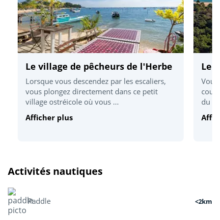
Le village de pêcheurs de l'Herbe
Le c
Lorsque vous descendez par les escaliers,
Vous 
vous plongez directement dans ce petit
coupe
village ostréicole où vous ...
du cé
Afficher plus
Affic
Activités nautiques
Paddle
<2km