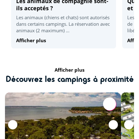
Les animaux de compagnie sont-
Quel
Location vélo
<1km
ils acceptés ?
et d
Centre équestre (€)
<6km
Les animaux (chiens et chats) sont autorisés
Les h
dans certains campings. La réservation avec
de 17
Zoo
<48km
animaux (2 maximum) ...
libér
Activités sportives
Afficher plus
Affic
Tennis
<0,26km
Accrobranche
<4km
Afficher plus
Découvrez les campings à proximité
Golf
<4km
Parachutisme
<10km
Paintball
<30km
Détente et bien être
Espace bien-être
<1km