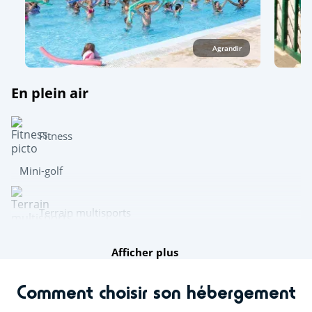
Agrandir
En plein air
Fitness
Mini-golf
Terrain multisports
Afficher plus
Jouer en équipe
Comment choisir son hébergement
Ping-pong