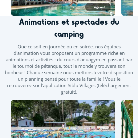
de mi-juin. Des journées continues vous sont proposées
Agrandir
durant les ponts de mai et juin.
À l’espace aquatique, seuls les vêtements de bain en lycra
Animations et spectacles du
sont autorisés, tels que les maillots (une ou deux pièces),
boxers, bikinis ou burkinis. Les shorts de bain homme type
camping
plage sont également acceptés.
Que ce soit en journée ou en soirée, nos équipes
Piscine extérieure
Bassin / couloir de nage
d'animation vous proposent un programme riche en
animations et activités : du cours d'aquagym en passant par
Pataugeoire extérieure
Toboggan
le tournoi de pétanque, tout le monde y trouvera son
bonheur ! Chaque semaine nous mettons à votre disposition
Piscine couverte chauffée
un planning pensé pour toute la famille ! Vous le
retrouverez sur l'application Siblu Villages (téléchargement
Splashzone - Jeux enfants
gratuit).
Bains bouillonnants - Banquettes balnéo