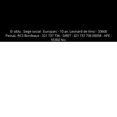
© siblu . Siege social : Europarc - 10 av. Leonard de Vinci - 33600
Pessac. RCS Bordeaux : 321 737 736 - SIRET : 321 737 736 00058 - APE :
5530Z No.