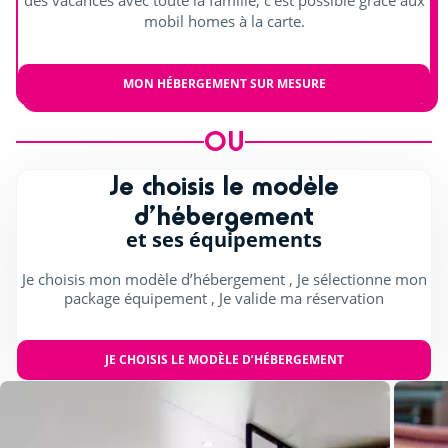
des vacances avec toute la famille, c’est possible grâce aux
Animations
mobil homes à la carte.
Spectacles
MON HÉBERGEMENT SUR MESURE
Spectacles enfants (mascottes, magie...)
OU
Animations en journée et soirée
Je choisis le modèle
Scène extérieure
d’hébergement
Concerts
et ses équipements
Je choisis mon modèle d’hébergement , Je sélectionne mon
package équipement , Je valide ma réservation
JE CHOISIS LE MODÈLE D’HÉBERGEMENT