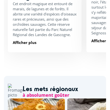
noir, l’éta
Cet endroit magique est entouré de
surtout lor
marais, de lagunes et de forêts. Il
s’y reflète
abrite une variété d'espèces d'oiseaux
majoritair
rares et précieuses, ainsi que des
sauvages. À
orchidées sauvages. Cette réserve
séjour dan
naturelle fait partie du Parc Naturel
Seignosse.
Régional des Landes de Gascogne.
Afficher p
Afficher plus
Les mets régionaux
à absolument goûter