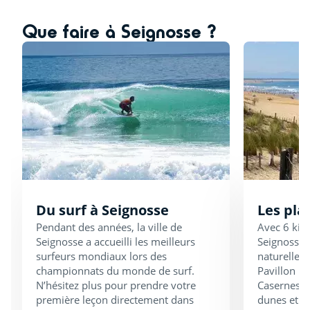
Que faire à Seignosse ?
Du surf à Seignosse
Les pla
Pendant des années, la ville de
Avec 6 kilo
Seignosse a accueilli les meilleurs
Seignosse 
surfeurs mondiaux lors des
naturelles
championnats du monde de surf.
Pavillon B
N’hésitez plus pour prendre votre
Casernes (
première leçon directement dans
dunes et fo