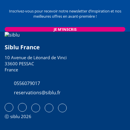
Inscrivez-vous pour recevoir notre newsletter d’inspiration et nos
meilleures offres en avant-première !
JE M'INSCRIS
Siblu France
10 Avenue de Léonard de Vinci
33600 PESSAC
France
0556079017
reservations@siblu.fr
ⓒ siblu 2026