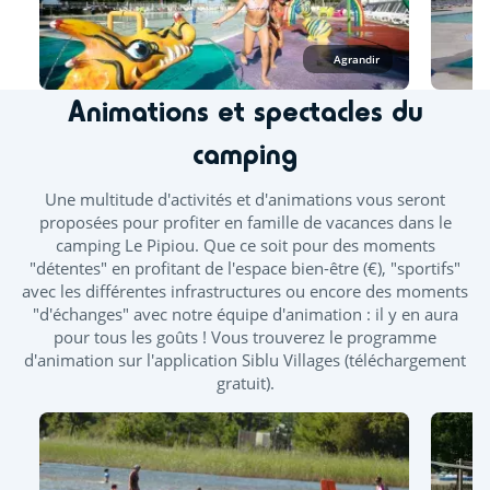
les ponts de mai et juin.
À l’espace aquatique, seuls les vêtements de bain
Agrandir
confectionnés dans un tissu adapté à la baignade sont
autorisés, tels que les maillots (une ou deux pièces), boxers,
Animations et spectacles du
bikinis ou burkinis.
Taille minimum pour le toboggan : 1m20
camping
Piscine extérieure chauffée
Toboggan
Une multitude d'activités et d'animations vous seront
proposées pour profiter en famille de vacances dans le
Pataugeoire extérieure
camping Le Pipiou. Que ce soit pour des moments
"détentes" en profitant de l'espace bien-être (€), "sportifs"
Splashzone - Jeux enfants
avec les différentes infrastructures ou encore des moments
"d'échanges" avec notre équipe d'animation : il y en aura
Bains bouillonnants - Banquettes balnéo
pour tous les goûts ! Vous trouverez le programme
d'animation sur l'application Siblu Villages (téléchargement
gratuit).