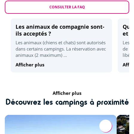
CONSULTER LA FAQ
Location vélo
<1km
Randonnées
<1km
Les animaux de compagnie sont-
Quel
ils acceptés ?
et d
Skatepark
<3km
Les animaux (chiens et chats) sont autorisés
Les h
Zoo
<34km
dans certains campings. La réservation avec
de 17
animaux (2 maximum) ...
libér
Centre équestre (€)
<5km
Afficher plus
Affic
Activités sportives
Accrobranche
<3km
Afficher plus
Découvrez les campings à proximité
Beach volley
<1km
Parachutisme
<32km
Quad
<26km