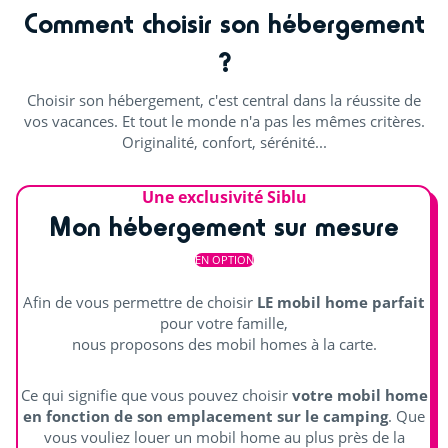
Terrain multisports
Comment choisir son hébergement
?
Découvrir
Choisir son hébergement, c'est central dans la réussite de
Aquafitness
vos vacances. Et tout le monde n'a pas les mêmes critères.
Originalité, confort, sérénité...
Cours de sport
Salle de sport
Une exclusivité Siblu
Mon hébergement sur mesure
Distraire les enfants
EN OPTION
Aire de jeux
Afin de vous permettre de choisir
LE mobil home parfait
pour votre famille,
Animations
nous proposons des mobil homes à la carte.
Spectacles
Ce qui signifie que vous pouvez choisir
votre mobil home
en fonction de son emplacement sur le camping
. Que
Animations en journée et soirée
vous vouliez louer un mobil home au plus près de la