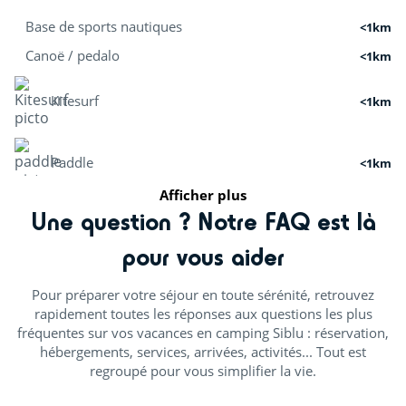
Base de sports nautiques
<1km
Canoë / pedalo
<1km
Kitesurf
<1km
Paddle
<1km
Afficher plus
Croisières
<10km
Une question ? Notre FAQ est là
Ecole de surf
<20km
pour vous aider
Activités nature
Pour préparer votre séjour en toute sérénité, retrouvez
rapidement toutes les réponses aux questions les plus
Pistes cyclables
<1km
fréquentes sur vos vacances en camping Siblu : réservation,
hébergements, services, arrivées, activités... Tout est
Mini-golf
<1km
regroupé pour vous simplifier la vie.
Pêche
<1km