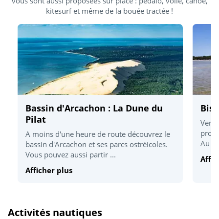
vous sont aussi proposées sur place : pédalo, voile, canoë,
kitesurf et même de la bouée tractée !
Bassin d'Arcachon : La Dune du
Bisc
Pilat
Venez
propo
A moins d'une heure de route découvrez le
Au re
bassin d'Arcachon et ses parcs ostréicoles.
Vous pouvez aussi partir ...
Affic
Afficher plus
Activités nautiques