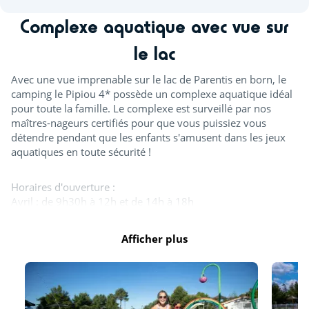
VOIR TOUS LES AVIS
Complexe aquatique avec vue sur
le lac
Avec une vue imprenable sur le lac de Parentis en born, le
camping le Pipiou 4* possède un complexe aquatique idéal
pour toute la famille. Le complexe est surveillé par nos
maîtres-nageurs certifiés pour que vous puissiez vous
détendre pendant que les enfants s'amusent dans les jeux
aquatiques en toute sécurité !
Horaires d'ouverture :
Avril : de 9h30h à 12h et de 14h à 18h
Mai, juin et septembre : de 9h30 à 12h et de 14h à 18h
Juillet et août : de 8h à 20h
Afficher plus
Tout l'espace aquatique est ouvert en juillet et août. A
minima, un bassin est ouvert d'avril à septembre. Les
toboggans ainsi que la splashzone sont ouverts à partir de
mi-juin. Des journées continues vous sont proposées durant