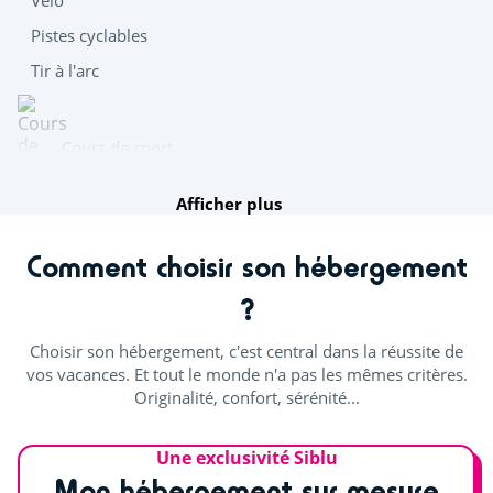
Pistes cyclables
Tir à l'arc
Cours de sport
Afficher plus
Fitness
Comment choisir son hébergement
?
Distraire les enfants
Choisir son hébergement, c'est central dans la réussite de
Mini-golf
vos vacances. Et tout le monde n'a pas les mêmes critères.
Originalité, confort, sérénité...
Centre équestre (€)
Aire de jeux
Une exclusivité Siblu
Mon hébergement sur mesure