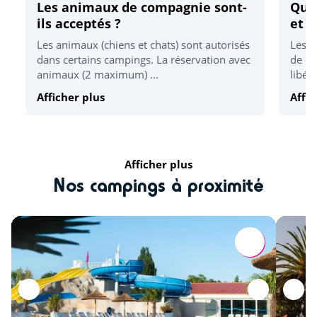
Les animaux de compagnie sont-
Quel
Vélodyssé
<1km
ils acceptés ?
et d
Pêche
Les animaux (chiens et chats) sont autorisés
Les h
<5km
dans certains campings. La réservation avec
de 17
Accrobranche
<10km
animaux (2 maximum) ...
libér
Afficher plus
Affic
Zoo
<16km
Détente et bien être
Afficher plus
Plage la plus proche
<2km
Nos campings à proximité
Parc d'attraction
<10km
Culture et patrimoine
Les îles Madame, d'Aix et d'Oléron
<10km
Fort Boyard
<11km