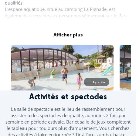
qualifiés.
L'espace aquatique, situé au camping La Pignade, est
également accessible aux personnes séjournant sur le Parc
Résidentiel de Loisirs Sous les Pins.
Afficher plus
Horaires d'ouverture :
Avril : de 10h à 12h30 et de 14h à 17h30
Mai, juin et septembre : de 10h à 12h30 et de 14h à 18h30
Juillet et août : de 10h à 19h30
Octobre : de 10h à 12h30 et de 14h à 17h30
Tout l'espace aquatique est ouvert en juillet et août. A
Agrandir
minima, un bassin couvert est ouvert d'avril à novembre.
Les toboggans ainsi que la splashzone sont ouverts à partir
Activités et spectacles
de mi-juin. Des journées continues vous sont proposées
durant les ponts de mai et juin.
La salle de spectacle est le lieu de rassemblement pour
À l’espace aquatique, seuls les vêtements de bain
assister à des spectacles de qualité, au moins 2 fois par
confectionnés dans un tissu adapté à la baignade sont
semaine en période estivale. Bar et salle de jeux complètent
autorisés, tels que les maillots (une ou deux pièces), boxers,
le tableau pour toujours plus d’amusement. Vous cherchez
bikinis ou burkinis.
des activités à faire en journée ? Tir à l'arc, zumba, basket-
A noter : les couches pour piscine sont obligatoires pour