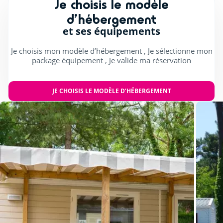
Je choisis le modèle
d’hébergement
S'amuser en intérieur
et ses équipements
Billard (€)
Je choisis mon modèle d’hébergement , Je sélectionne mon
package équipement , Je valide ma réservation
Salle de jeux intérieure (jeux vidéo)
Flipper
JE CHOISIS LE MODÈLE D’HÉBERGEMENT