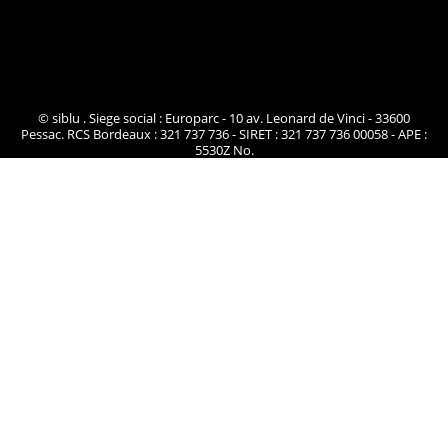
© siblu . Siege social : Europarc - 10 av. Leonard de Vinci - 33600
Pessac. RCS Bordeaux : 321 737 736 - SIRET : 321 737 736 00058 - APE :
5530Z No.