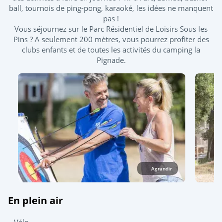
ball, tournois de ping-pong, karaoké, les idées ne manquent
tous les enfants de 0 à 4 ans pour accéder aux bassins.
pas !
Vous séjournez sur le Parc Résidentiel de Loisirs Sous les
Toboggan et pistes de glisse
Pins ? A seulement 200 mètres, vous pourrez profiter des
clubs enfants et de toutes les activités du camping la
Piscine couverte chauffée
Pignade.
Pataugeoire extérieure
Splashzone - Jeux enfants
Solarium
Agrandir
En plein air
Vélo