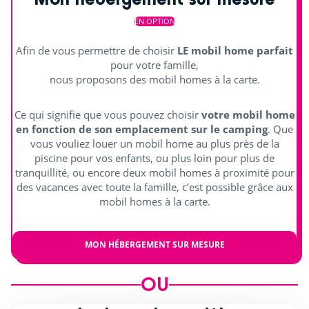
Cours de natation (€)
EN OPTION
Découvrir
Afin de vous permettre de choisir
LE mobil home parfait
pour votre famille,
Animations en journée et soirée
nous proposons des mobil homes à la carte.
Terrain multisports
Ce qui signifie que vous pouvez choisir
votre mobil home
Aquagym
en fonction de son emplacement sur le camping
. Que
vous vouliez louer un mobil home au plus près de la
Tir à l'arc
piscine pour vos enfants, ou plus loin pour plus de
tranquillité, ou encore deux mobil homes à proximité pour
Jouer en équipe
des vacances avec toute la famille, c’est possible grâce aux
mobil homes à la carte.
Football
Pétanque
MON HÉBERGEMENT SUR MESURE
Ping-pong
OU
Basket