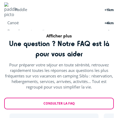
Paddle
<1km
Canoë
<4km
Base de sports nautiques
<5km
Afficher plus
Croisières
<5km
Une question ? Notre FAQ est là
pour vous aider
Activités sportives
Pour préparer votre séjour en toute sérénité, retrouvez
Terrain de tennis
<1km
rapidement toutes les réponses aux questions les plus
fréquentes sur vos vacances en camping Siblu : réservation,
Quad
<10km
hébergements, services, arrivées, activités... Tout est
regroupé pour vous simplifier la vie.
Parachutisme
<15km
Activités nature
CONSULTER LA FAQ
Randonnées
<1km