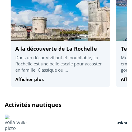
A la découverte de La Rochelle
Terr
Dans un décor vivifiant et inoubliable, La
Mettr
Rochelle est une belle escale pour accoster
embar
en famille. Classique ou ...
goûte
Afficher plus
Affic
Activités nautiques
Voile
<1km