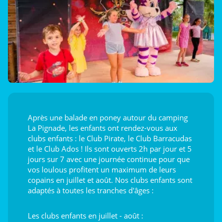
Après une balade en poney autour du camping
La Pignade, les enfants ont rendez-vous aux
clubs enfants : le Club Pirate, le Club Barracudas
et le Club Ados ! Ils sont ouverts 2h par jour et 5
jours sur 7 avec une journée continue pour que
vos loulous profitent un maximum de leurs
copains en juillet et août. Nos clubs enfants sont
adaptés à toutes les tranches d'âges :
Les clubs enfants en juillet - août :