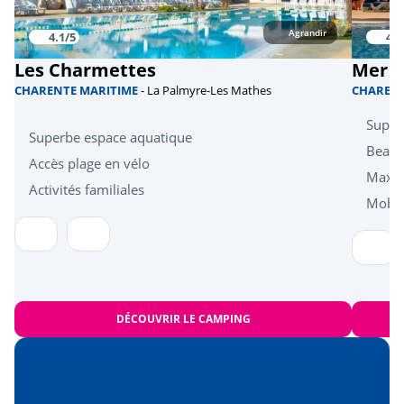
le Musée National de la Marine à
<40km
Rochefort
Agrandir
4.1/5
4.2
La Rochelle
<90km
Les Charmettes
Mer e
CHARENTE MARITIME
- La Palmyre-Les Mathes
CHAREN
Super
Superbe espace aquatique
Beau 
Accès plage en vélo
Maxi 
Activités familiales
Mobil
DÉCOUVRIR LE CAMPING