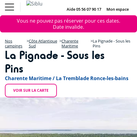
Aller
Le Fun
Achat mobil
au
Aide 05 56 07 90 17
Mon espace
DE
IE
NL
EN
Pass
home
contenu
Nos campings
Message
Le Fun Pass
Vous ne pouvez pas réserver pour ces dates.
principal
Vos envies
+
d'erreur
Date invalide.
Nos offres
Achat mobil home
−
Hébergement
Nos
Côte Atlantique
Charente
La Pignade - Sous les
Siblu & moi
campings
Sud
Maritime
Pins
La Pignade - Sous les
DE
IE
NL
Pins
Charente Maritime / La Tremblade Ronce-les-bains
VOIR SUR LA CARTE