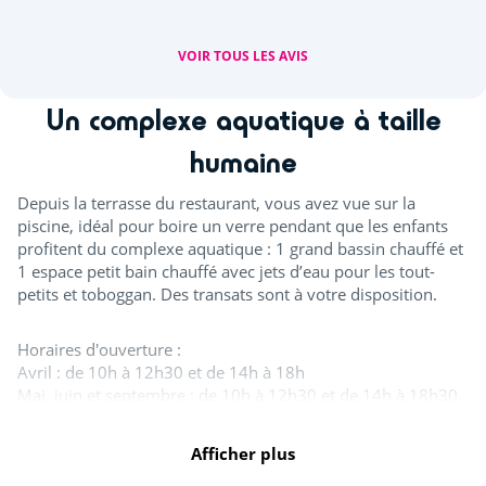
VOIR TOUS LES AVIS
Un complexe aquatique à taille
humaine
Depuis la terrasse du restaurant, vous avez vue sur la
piscine, idéal pour boire un verre pendant que les enfants
profitent du complexe aquatique : 1 grand bassin chauffé et
1 espace petit bain chauffé avec jets d’eau pour les tout-
petits et toboggan. Des transats sont à votre disposition.
Horaires d'ouverture :
Avril : de 10h à 12h30 et de 14h à 18h
Mai, juin et septembre : de 10h à 12h30 et de 14h à 18h30
Juillet et août : de 10h à 19h30
Afficher plus
Tout l'espace aquatique est ouvert en juillet et août. A