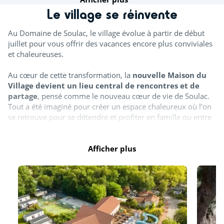
Le village se réinvente
Pétanque
Au Domaine de Soulac, le village évolue à partir de début
Découvrir
juillet pour vous offrir des vacances encore plus conviviales
et chaleureuses.
Cours de sport
Au cœur de cette transformation, la
nouvelle Maison du
Sauna (€)
Village devient un lieu central de rencontres et de
partage
, pensé comme le nouveau cœur de vie de Soulac.
Pour les enfants
Tout a été imaginé pour créer un espace chaleureux où l’on
se retrouve pour se détendre et profiter en famille ou entre
amis dans une ambiance simple et accueillante.
Aire de jeux
Cette évolution s’accompagne également
Afficher plus
d’aménagements
Château gonflable
autour de l’espace aquatique
, avec de nouvelles zones
ombragées pour plus de confort et de détente.
Cours de natation (€)
Entre océan, nature et douceur de vivre, Soulac évolue pour
Animations
rendre chaque séjour encore plus agréable (
photo non
contractuelle
).
Spectacles enfants (mascottes, magie...)