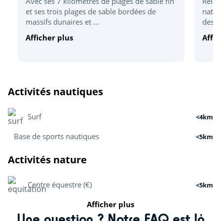
Avec ses 7 kilomètres de plages de sable fin
Relax
et ses trois plages de sable bordées de
natur
massifs dunaires et ...
desti
Afficher plus
Affic
Activités nautiques
Surf
<4km
Base de sports nautiques
<5km
Activités nature
Centre équestre (€)
<5km
Afficher plus
Tir à l’arc
<5km
Une question ? Notre FAQ est là