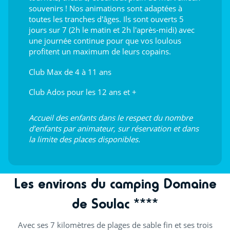
souvenirs ! Nos animations sont adaptées à
toutes les tranches d'âges. Ils sont ouverts 5
jours sur 7 (2h le matin et 2h l'après-midi) avec
une journée continue pour que vos loulous
profitent un maximum de leurs copains.
Club Max de 4 à 11 ans
Club Ados pour les 12 ans et +
Accueil des enfants dans le respect du nombre
d’enfants par animateur, sur réservation et dans
la limite des places disponibles.
Les environs du camping Domaine
de Soulac ****
Avec ses 7 kilomètres de plages de sable fin et ses trois