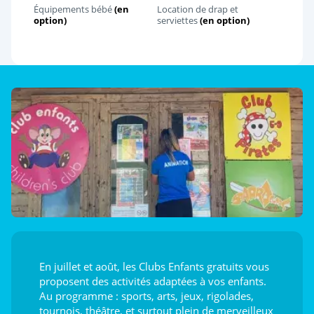
Équipements bébé
(en
Location de drap et
option)
serviettes
(en option)
En juillet et août, les Clubs Enfants gratuits vous
proposent des activités adaptées à vos enfants.
Au programme : sports, arts, jeux, rigolades,
tournois, théâtre, et surtout plein de merveilleux