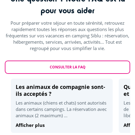
Mini-golf
<5km
pour vous aider
Location vélo
<5km
Pour préparer votre séjour en toute sérénité, retrouvez
Mini-ferme
<15km
rapidement toutes les réponses aux questions les plus
fréquentes sur vos vacances en camping Siblu : réservation,
Pêche
<15km
hébergements, services, arrivées, activités... Tout est
regroupé pour vous simplifier la vie.
Randonnées
<25km
Activités sportives
CONSULTER LA FAQ
Accrobranche
<5km
Les animaux de compagnie sont-
Quel
Karting
<5km
ils acceptés ?
et d
Golf
<5km
Les animaux (chiens et chats) sont autorisés
Les h
dans certains campings. La réservation avec
de 17
Quad
<5km
animaux (2 maximum) ...
libér
Skatepark
<15km
Afficher plus
Affic