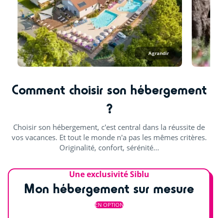
Animations en journée et soirée
Spectacles
Agrandir
Concerts
Soirées à thème
Comment choisir son hébergement
Loto, bingo & quizz
?
Karaoké
Choisir son hébergement, c'est central dans la réussite de
Défis ludiques
vos vacances. Et tout le monde n'a pas les mêmes critères.
Originalité, confort, sérénité...
Une exclusivité Siblu
Mon hébergement sur mesure
EN OPTION