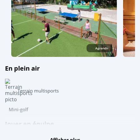
Agrandir
En plein air
Terrain multisports
Mini-golf
Jouer en équipe
Ping-pong
Afficher plus