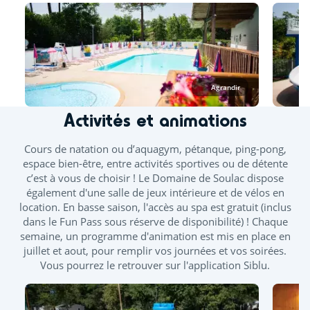
minima, un bassin est ouvert d'avril à septembre. Les
toboggans ainsi que la splashzone sont ouverts à partir de
mi-juin. Des journées continues vous sont proposées durant
les ponts de mai et juin.
À l’espace aquatique, seuls les vêtements de bain
confectionnés dans un tissu adapté à la baignade sont
Agrandir
autorisés, tels que les maillots (une ou deux pièces), boxers,
bikinis ou burkinis.
Activités et animations
Cours de natation ou d’aquagym, pétanque, ping-pong,
espace bien-être, entre activités sportives ou de détente
Piscine extérieure chauffée
Toboggan
c’est à vous de choisir ! Le Domaine de Soulac dispose
également d'une salle de jeux intérieure et de vélos en
Pataugeoire extérieure
location. En basse saison, l'accès au spa est gratuit (inclus
dans le Fun Pass sous réserve de disponibilité) ! Chaque
Bains bouillonnants - Banquettes balnéo
semaine, un programme d'animation est mis en place en
juillet et aout, pour remplir vos journées et vos soirées.
Vous pourrez le retrouver sur l'application Siblu.