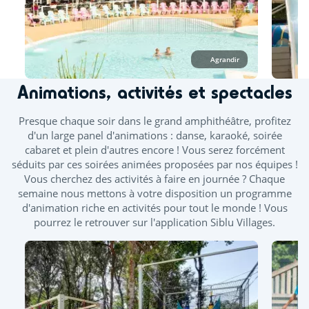
mi-juin. Des journées continues vous sont proposées durant
les ponts de mai et juin.
À l’espace aquatique, seuls les vêtements de bain
confectionnés dans un tissu adapté à la baignade sont
Agrandir
autorisés, tels que les maillots (une ou deux pièces), boxers,
bikinis ou burkinis.
Animations, activités et spectacles
Piscine extérieure chauffée
Toboggan
Presque chaque soir dans le grand amphithéâtre, profitez
d'un large panel d'animations : danse, karaoké, soirée
Pataugeoire extérieure
cabaret et plein d'autres encore ! Vous serez forcément
séduits par ces soirées animées proposées par nos équipes !
Splashzone - Jeux enfants
Vous cherchez des activités à faire en journée ? Chaque
semaine nous mettons à votre disposition un programme
d'animation riche en activités pour tout le monde ! Vous
pourrez le retrouver sur l'application Siblu Villages.