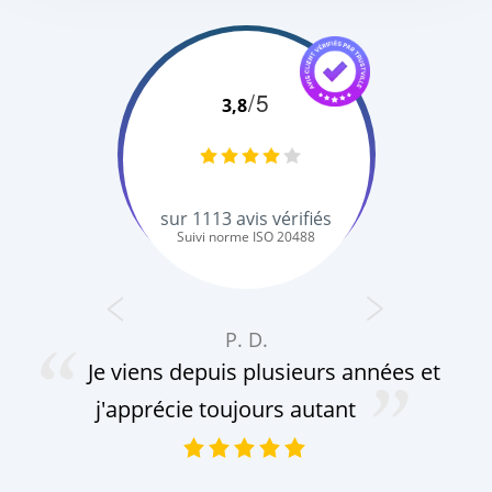
/5
3,8
sur
1113
avis vérifiés
Suivi norme ISO 20488
P. D.
Je viens depuis plusieurs années et
cha
mo
j'apprécie toujours autant