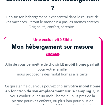
?
Billard (€)
Choisir son hébergement, c'est central dans la réussite de
Salle de sport
vos vacances. Et tout le monde n'a pas les mêmes critères.
Originalité, confort, sérénité...
Distraire les enfants
Une exclusivité Siblu
Accro-game
Mon hébergement sur mesure
Aire de jeux
EN OPTION
Animations
Afin de vous permettre de choisir
LE mobil home parfait
pour votre famille,
nous proposons des mobil homes à la carte.
Scène extérieure
Animations en journée et soirée
Ce qui signifie que vous pouvez choisir
votre mobil home
en fonction de son emplacement sur le camping
. Que
Spectacles
vous vouliez louer un mobil home au plus près de la
piscine pour vos enfants, ou plus loin pour plus de
Salle de spectacle