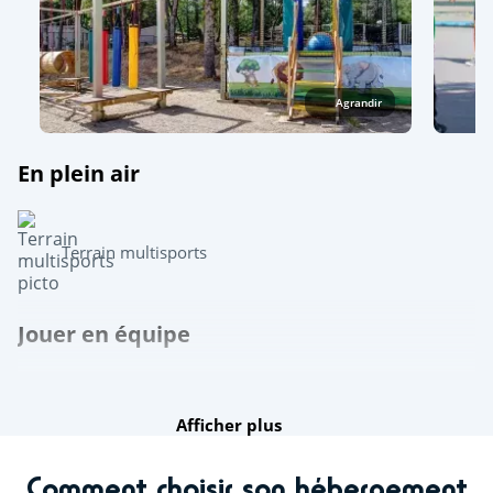
Agrandir
En plein air
Terrain multisports
Jouer en équipe
Ping-pong
Afficher plus
Pétanque
Comment choisir son hébergement
Découvrir