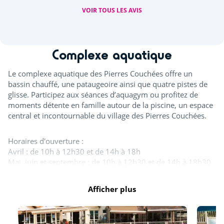
VOIR TOUS LES AVIS
Complexe aquatique
Le complexe aquatique des Pierres Couchées offre un
bassin chauffé, une pataugeoire ainsi que quatre pistes de
glisse. Participez aux séances d’aquagym ou profitez de
moments détente en famille autour de la piscine, un espace
central et incontournable du village des Pierres Couchées.
Horaires d'ouverture :
Avril : de 10h à 12h30 et de 14h à 18h
Mai, juin et septembre : de 10h à 12h30 et de 14h à 18h30
Juillet et août : de 10h à 19h30
Afficher plus
Tout l'espace aquatique est ouvert en juillet et août. A
minima, un bassin est ouvert d'avril à novembre. Les
toboggans ainsi que la splashzone sont ouverts à partir de