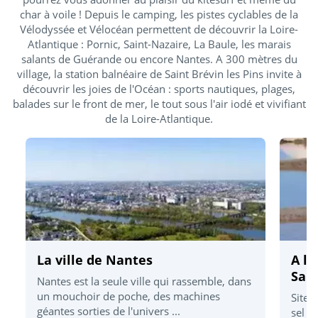
char à voile ! Depuis le camping, les pistes cyclables de la
Vélodyssée et Vélocéan permettent de découvrir la Loire-
Atlantique : Pornic, Saint-Nazaire, La Baule, les marais
salants de Guérande ou encore Nantes. A 300 mètres du
village, la station balnéaire de Saint Brévin les Pins invite à
découvrir les joies de l'Océan : sports nautiques, plages,
balades sur le front de mer, le tout sous l'air iodé et vivifiant
de la Loire-Atlantique.
La ville de Nantes
A la
Sal
Nantes est la seule ville qui rassemble, dans
un mouchoir de poche, des machines
Site 
géantes sorties de l'univers ...
sel c