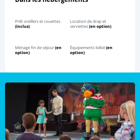
Prêt oreillers et couettes
Location de drap et
(inclus)
serviettes
(en option)
Ménage fin de séjour
(en
Équipements bébé
(en
option)
option)