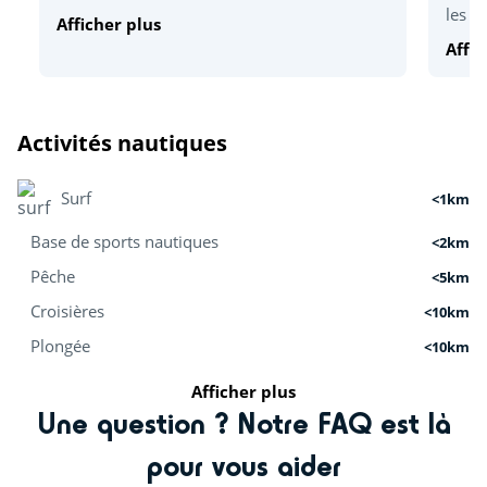
les he
Afficher plus
Affic
Activités nautiques
Surf
<1km
Base de sports nautiques
<2km
Pêche
<5km
Croisières
<10km
Plongée
<10km
Afficher plus
Activités nature
Une question ? Notre FAQ est là
Centre équestre (€)
<1km
pour vous aider