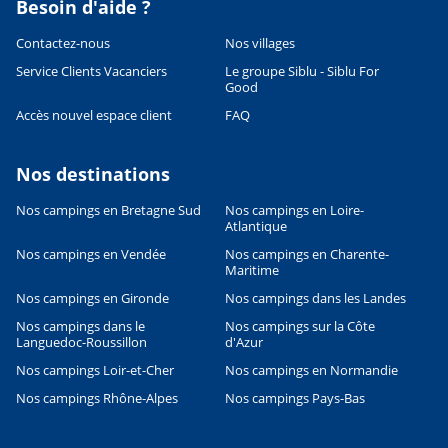
Besoin d'aide ?
Contactez-nous
Nos villages
Service Clients Vacanciers
Le groupe Siblu - Siblu For
Good
Accès nouvel espace client
FAQ
Nos destinations
Nos campings en Bretagne Sud
Nos campings en Loire-
Atlantique
Leaflet
|
©
OpenStreetMap
contributors, Points © 2012 LINZ
Nos campings en Vendée
Nos campings en Charente-
Maritime
Nos campings en Gironde
Nos campings dans les Landes
Nos campings dans le
Nos campings sur la Côte
Languedoc-Roussillon
d'Azur
Nos campings Loir-et-Cher
Nos campings en Normandie
Nos campings Rhône-Alpes
Nos campings Pays-Bas