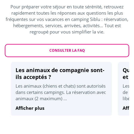
Accrobranche
<5km
Pour préparer votre séjour en toute sérénité, retrouvez
rapidement toutes les réponses aux questions les plus
Location vélo
<5km
fréquentes sur vos vacances en camping Siblu : réservation,
Mini-golf
hébergements, services, arrivées, activités... Tout est
<5km
regroupé pour vous simplifier la vie.
Mini-ferme
<10km
CONSULTER LA FAQ
Activités sportives
Karting
<5km
Les animaux de compagnie sont-
Quel
ils acceptés ?
et d
Quad
<5km
Les animaux (chiens et chats) sont autorisés
Les h
Golf
<10km
dans certains campings. La réservation avec
de 17
animaux (2 maximum) ...
libér
Détente et bien être
Afficher plus
Affic
Plage la plus proche
<1km
Sauna/Hammam
<10km