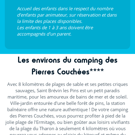
Accueil des enfants dans le respect du nombre
d’enfants par animateur, sur réservation et dans
la limite des places disponibles.
Les enfants de 1 à 3 ans doivent être
accompagnés d'un parent.
Les environs du camping des
Pierres Couchées****
Avec 8 kilomètres de plages de sable et ses petites criques
sauvages, Saint Brévin les Pins est un petit paradis
maritime, pour les amoureux de bains de mer et de soleil.
Ville-jardin entourée d'une belle forêt de pins, la station
balnéaire offre une nature authentique ! De votre camping
des Pierres Couchées, vous pourrez profiter à pied de la
jolie plage de l'Ermitage, ou bien goûter aux loisirs vivifiants
de la plage du Tharon à seulement 4 kilomètres où vous
pourrez vous adonner au plaisir du kitesurf et même du