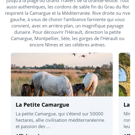
jusqu’à la plage du Grand Travers de la Grande-Motte. Tout
aussi authentiques, les cordons de sable fin du Grau du Roi
respirent la Camargue et la Méditerranée. Rive droite ou rive
gauche, à vous de choisir l’ambiance farniente qui vous
convient, avec en arrière-plan, un magnifique paysage
dunaire. Pour découvrir l’Hérault, direction la petite
Camargue, Montpellier, Sète, les gorges de l’Hérault ou
encore Nîmes et ses célèbres arènes.
La Petite Camargue
La v
La petite Camargue, qui s’étend sur 50000
Nîmes
hectares, allie civilisation méditerranéenne
romai
et passion des ...
leur 