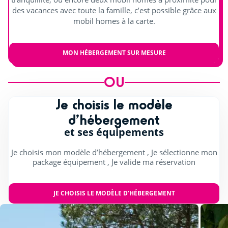
Distraire les enfants
des vacances avec toute la famille, c’est possible grâce aux
mobil homes à la carte.
Aire de jeux
Accro-game
MON HÉBERGEMENT SUR MESURE
Trampoline
OU
Pyramide de corde
Je choisis le modèle
S'amuser en intérieur
d’hébergement
et ses équipements
Salle de jeux intérieure (jeux vidéo)
Je choisis mon modèle d’hébergement , Je sélectionne mon
Billard (€)
package équipement , Je valide ma réservation
JE CHOISIS LE MODÈLE D’HÉBERGEMENT