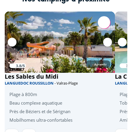
Gorges de l'Hérault
<50km
Camargue
<53km
Nîmes
<58km
Agrandir
3.8/5
3.9
Les Sables du Midi
La Ca
LANGUEDOC ROUSSILLON
- Valras-Plage
LANGUE
Plage à 800m
Plage 
Beau complexe aquatique
Tobog
Près de Béziers et de Sérignan
Près 
Mobilhomes ultra-confortables
Ambia