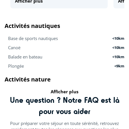
Afficher plus
Affic
Activités nautiques
Base de sports nautiques
<10km
Canoë
<10km
Balade en bateau
<10km
Plongée
<9km
Activités nature
Afficher plus
Centre équestre (€)
<9km
Une question ? Notre FAQ est là
Accrobranche
<11km
pour vous aider
Mini-ferme
<15km
Pour préparer votre séjour en toute sérénité, retrouvez
Zoo
<15km