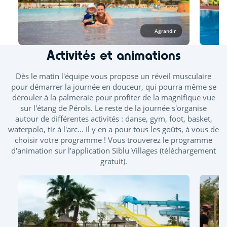
toboggans ainsi que la splashzone sont ouverts à partir de
mi-juin. Des journées continues vous sont proposées durant
les ponts de mai et juin.
Agrandir
A l'espace aquatique, les maillots de bain une pièce et deux
pièces en lycra sont autorisés pour les femmes. Pour les
Activités et animations
hommes, le boxer de bain, le slip de bain ou le jammer en
lycra uniquement sont accepté. Les maillots de bain
Dès le matin l'équipe vous propose un réveil musculaire
intégraux ou combinaisons intégrales ne sont pas autorisés.
pour démarrer la journée en douceur, qui pourra même se
Taille minimum pour les toboggans : 1m
dérouler à la palmeraie pour profiter de la magnifique vue
sur l'étang de Pérols. Le reste de la journée s'organise
Piscine extérieure chauffée
autour de différentes activités : danse, gym, foot, basket,
waterpolo, tir à l'arc... Il y en a pour tous les goûts, à vous de
Toboggan et pistes de glisse
choisir votre programme ! Vous trouverez le programme
d'animation sur l'application Siblu Villages (téléchargement
Pataugeoire extérieure
Jacuzzi
gratuit).