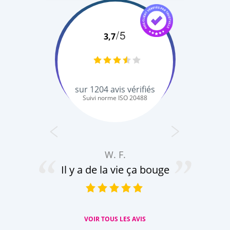
/5
3,7
sur
1204
avis vérifiés
Suivi norme ISO 20488
W. F.
a é
Il y a de la vie ça bouge
mi
VOIR TOUS LES AVIS