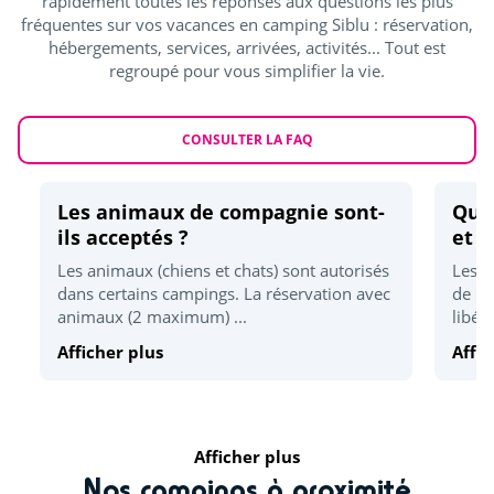
rapidement toutes les réponses aux questions les plus
fréquentes sur vos vacances en camping Siblu : réservation,
Activités sportives
hébergements, services, arrivées, activités... Tout est
regroupé pour vous simplifier la vie.
Karting
<5km
CONSULTER LA FAQ
Quad
<15km
Détente et bien être
Les animaux de compagnie sont-
Quel
ils acceptés ?
et d
Espace bien-être
<5km
Les animaux (chiens et chats) sont autorisés
Les h
dans certains campings. La réservation avec
de 17
Plage la plus proche
<7km
animaux (2 maximum) ...
libér
Parc d'attraction
<10km
Afficher plus
Affic
Culture et patrimoine
Montpellier
<15km
Afficher plus
Nos campings à proximité