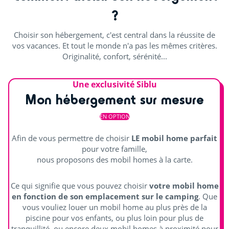
Découvrir
?
Animations en journée et soirée
Choisir son hébergement, c'est central dans la réussite de
vos vacances. Et tout le monde n'a pas les mêmes critères.
Cours de sport
Originalité, confort, sérénité...
Pistes de pumptrack
Une exclusivité Siblu
Mon hébergement sur mesure
Jouer en équipe
EN OPTION
Pickleball
Afin de vous permettre de choisir
LE mobil home parfait
Pétanque
pour votre famille,
nous proposons des mobil homes à la carte.
Terrain de tennis
Beach volley
Ce qui signifie que vous pouvez choisir
votre mobil home
en fonction de son emplacement sur le camping
. Que
Ping-pong
vous vouliez louer un mobil home au plus près de la
piscine pour vos enfants, ou plus loin pour plus de
tranquillité, ou encore deux mobil homes à proximité pour