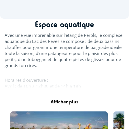
Espace aquatique
Avec une vue imprenable sur l'étang de Pérols, le complexe
aquatique du Lac des Rêves se compose : de deux bassins
chauffés pour garantir une température de baignade idéale
toute la saison, d'une pataugeoire pour le plaisir des plus
petits, d'un toboggan et de quatre pistes de glisses pour de
grands fou rires.
Horaires d'ouverture :
Avril : de 10h à 12h30 et de 14h à 18h
Mai, juin et septembre : de 10h à 12h30 et de 14h à 18h30
Juillet et août : de 10h à 19h30
Afficher plus
Octobre : de 10h à 12h30 et de 14h à 17h30
Tout l'espace aquatique est ouvert en juillet et août. A
minima, un bassin est ouvert d'avril à octobre. Les