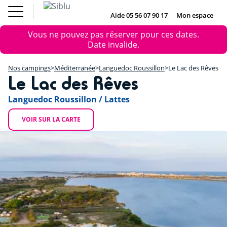
Aller
Le Fun
Achat mobil
au
Aide 05 56 07 90 17
Mon espace
DE
IE
NL
EN
Pass
home
contenu
Nos campings
Message
Le Fun Pass
Vous ne pouvez pas réserver pour ces dates.
principal
Vos envies
+
d'erreur
Date invalide.
Nos offres
Achat mobil home
−
Hébergement
Nos campings
Méditerranée
Languedoc Roussillon
Le Lac des Rêves
Siblu & moi
Le Lac des Rêves
DE
IE
NL
EN
Languedoc Roussillon / Lattes
VOIR SUR LA CARTE