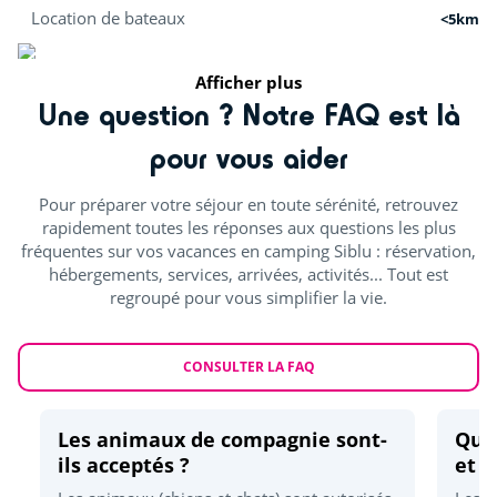
Location de bateaux
<5km
Kitesurf
<12km
Afficher plus
Une question ? Notre FAQ est là
Plongée
<6km
pour vous aider
Paddle
<6km
Pour préparer votre séjour en toute sérénité, retrouvez
Surf
<1km
rapidement toutes les réponses aux questions les plus
fréquentes sur vos vacances en camping Siblu : réservation,
hébergements, services, arrivées, activités... Tout est
Activités nature
regroupé pour vous simplifier la vie.
Centre équestre (€)
<3km
CONSULTER LA FAQ
Randonnées
<1km
Pistes cyclables
<1km
Les animaux de compagnie sont-
Quel
ils acceptés ?
et d
Pêche
<1km