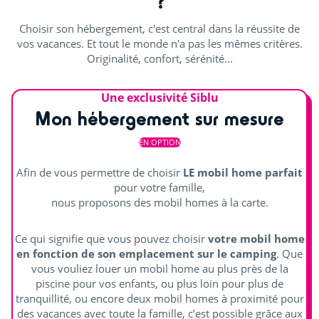
?
Découvrir
Choisir son hébergement, c'est central dans la réussite de
Aquafitness
vos vacances. Et tout le monde n'a pas les mêmes critères.
Originalité, confort, sérénité...
Cours de sport
Salle de sport
Une exclusivité Siblu
Mon hébergement sur mesure
Distraire les enfants
EN OPTION
Accro-game
Afin de vous permettre de choisir
LE mobil home parfait
pour votre famille,
Aire de jeux
nous proposons des mobil homes à la carte.
Pyramide de corde
Ce qui signifie que vous pouvez choisir
votre mobil home
en fonction de son emplacement sur le camping
. Que
Animations
vous vouliez louer un mobil home au plus près de la
piscine pour vos enfants, ou plus loin pour plus de
Spectacles
tranquillité, ou encore deux mobil homes à proximité pour
des vacances avec toute la famille, c’est possible grâce aux