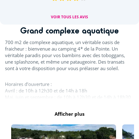
VOIR TOUS LES AVIS
Grand complexe aquatique
700 m2 de complexe aquatique, un véritable oasis de
fraicheur : bienvenue au camping 4* de la Pointe. Un
véritable paradis pour vos bambins avec des toboggans,
une splashzone, et même une pataugeoire. Des transats
sont à votre disposition pour vous prélasser au soleil.
Horaires d'ouverture :
Avril : de 10h à 12h30 et de 14h à 18h
Mai, juin et septembre : de 10h à 12h30 et de 14h à 18h30
Juillet et août : de 10h à 19h30
Afficher plus
Tout l'espace aquatique est ouvert en juillet et août. A
minima, un bassin est ouvert d'avril à septembre. Les
toboggans ainsi que la splashzone sont ouverts à partir de
mi-juin. Des journées continues vous sont proposées durant