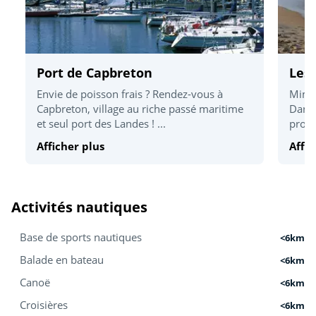
Port de Capbreton
Les
Envie de poisson frais ? Rendez-vous à
Mimiz
Capbreton, village au riche passé maritime
Dans 
et seul port des Landes ! ...
profit
Afficher plus
Affic
Activités nautiques
Base de sports nautiques
<6km
Balade en bateau
<6km
Canoë
<6km
Croisières
<6km