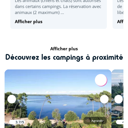
Les animaux (chiens et chats) sont autorisés
Les h
Zoo
<6km
dans certains campings. La réservation avec
de 17
animaux (2 maximum) ...
libér
Location vélo
<1km
Afficher plus
Affic
Activités sportives
Accrobranche
<5km
Afficher plus
Beach volley
<7km
Découvrez les campings à proximité
Golf
<5km
Parachutisme
<14km
Paintball
<9km
Quad
<2km
Tennis
<2km
Agrandir
3.7/5
4/5
Détente et loisirs