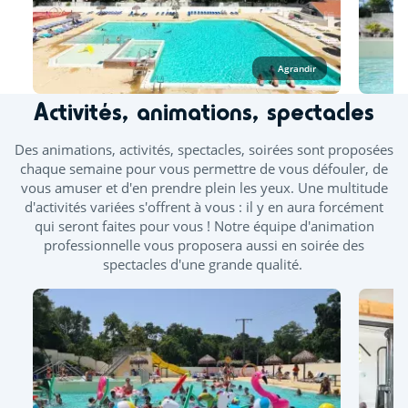
les ponts de mai et juin.
À l’espace aquatique, seuls les vêtements de bain en lycra
sont autorisés, tels que les maillots (une ou deux pièces),
Agrandir
boxers, bikinis ou burkinis. Les shorts de bain homme type
plage ne sont pas acceptés.
Activités, animations, spectacles
Piscine extérieure chauffée
Des animations, activités, spectacles, soirées sont proposées
chaque semaine pour vous permettre de vous défouler, de
Pataugeoire extérieure
Toboggan
vous amuser et d'en prendre plein les yeux. Une multitude
d'activités variées s'offrent à vous : il y en aura forcément
Splashzone - Jeux enfants
qui seront faites pour vous ! Notre équipe d'animation
Bains bouillonnants - Banquettes balnéo
professionnelle vous proposera aussi en soirée des
spectacles d'une grande qualité.