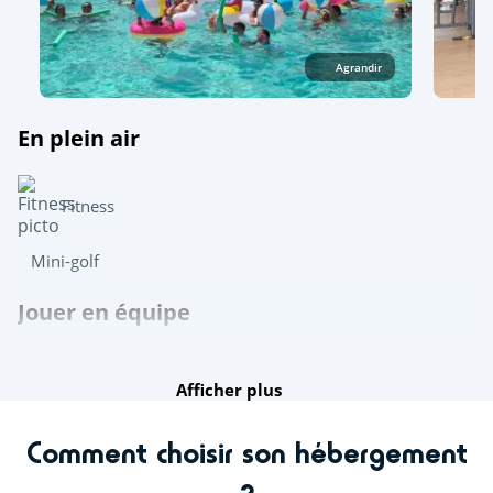
Agrandir
En plein air
Fitness
Mini-golf
Jouer en équipe
Ping-pong
Afficher plus
Pétanque
Terrain multisports
Comment choisir son hébergement