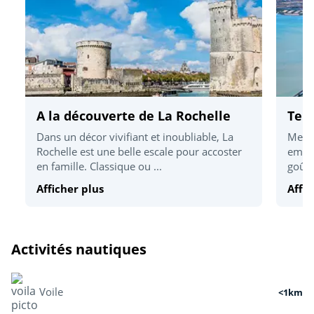
A la découverte de La Rochelle
Terr
Dans un décor vivifiant et inoubliable, La
Mettr
Rochelle est une belle escale pour accoster
embar
en famille. Classique ou ...
goûte
Afficher plus
Affic
Activités nautiques
Voile
<1km