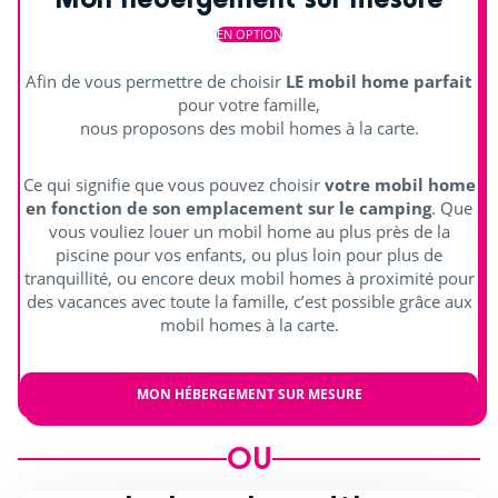
Cours de natation (€)
EN OPTION
Découvrir
Afin de vous permettre de choisir
LE mobil home parfait
pour votre famille,
Animations en journée et soirée
nous proposons des mobil homes à la carte.
Terrain multisports
Ce qui signifie que vous pouvez choisir
votre mobil home
Aquagym
en fonction de son emplacement sur le camping
. Que
vous vouliez louer un mobil home au plus près de la
Tir à l'arc
piscine pour vos enfants, ou plus loin pour plus de
tranquillité, ou encore deux mobil homes à proximité pour
Jouer en équipe
des vacances avec toute la famille, c’est possible grâce aux
mobil homes à la carte.
Football
Pétanque
MON HÉBERGEMENT SUR MESURE
Ping-pong
OU
Basket