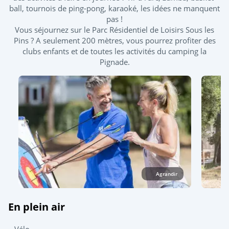
ball, tournois de ping-pong, karaoké, les idées ne manquent
tous les enfants de 0 à 4 ans pour accéder aux bassins.
pas !
Vous séjournez sur le Parc Résidentiel de Loisirs Sous les
Toboggan et pistes de glisse
Pins ? A seulement 200 mètres, vous pourrez profiter des
clubs enfants et de toutes les activités du camping la
Piscine couverte chauffée
Pignade.
Pataugeoire extérieure
Splashzone - Jeux enfants
Solarium
Agrandir
En plein air
Vélo