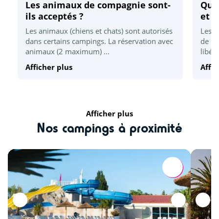
Les animaux de compagnie sont-
Quel
Vélodyssé
<1km
ils acceptés ?
et d
Pêche
Les animaux (chiens et chats) sont autorisés
Les h
<5km
dans certains campings. La réservation avec
de 17
Accrobranche
<10km
animaux (2 maximum) ...
libér
Afficher plus
Affic
Zoo
<16km
Détente et bien être
Afficher plus
Plage la plus proche
<2km
Nos campings à proximité
Parc d'attraction
<10km
Culture et patrimoine
Les îles Madame, d'Aix et d'Oléron
<10km
Fort Boyard
<11km