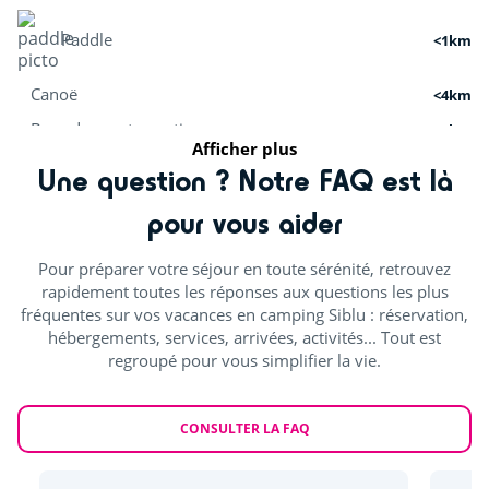
Paddle
<1km
Canoë
<4km
Base de sports nautiques
<5km
Afficher plus
Croisières
<5km
Une question ? Notre FAQ est là
pour vous aider
Activités sportives
Pour préparer votre séjour en toute sérénité, retrouvez
Terrain de tennis
<1km
rapidement toutes les réponses aux questions les plus
fréquentes sur vos vacances en camping Siblu : réservation,
Quad
<10km
hébergements, services, arrivées, activités... Tout est
regroupé pour vous simplifier la vie.
Parachutisme
<15km
Activités nature
CONSULTER LA FAQ
Randonnées
<1km