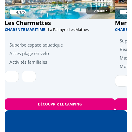
le Musée National de la Marine à
<40km
Rochefort
Agrandir
4.1/5
4.2
La Rochelle
<90km
Les Charmettes
Mer e
CHARENTE MARITIME
- La Palmyre-Les Mathes
CHAREN
Super
Superbe espace aquatique
Beau 
Accès plage en vélo
Maxi 
Activités familiales
Mobil
DÉCOUVRIR LE CAMPING