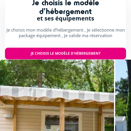
Je choisis le modèle
d’hébergement
S'amuser en intérieur
et ses équipements
Billard (€)
Je choisis mon modèle d’hébergement , Je sélectionne mon
package équipement , Je valide ma réservation
Salle de jeux intérieure (jeux vidéo)
Flipper
JE CHOISIS LE MODÈLE D’HÉBERGEMENT