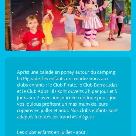
Après une balade en poney autour du camping
La Pignade, les enfants ont rendez-vous aux
clubs enfants : le Club Pirate, le Club Barracudas
et le Club Ados ! Ils sont ouverts 2h par jour et 5
jours sur 7 avec une journée continue pour que
vos loulous profitent un maximum de leurs
copains en juillet et août. Nos clubs enfants sont
adaptés à toutes les tranches d'âges :
Les clubs enfants en juillet - août :