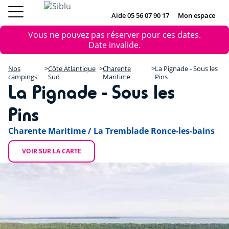
Aller
Le Fun
Achat mobil
au
Aide 05 56 07 90 17
Mon espace
DE
IE
NL
EN
Pass
home
contenu
Nos campings
Message
Le Fun Pass
Vous ne pouvez pas réserver pour ces dates.
principal
Vos envies
+
d'erreur
Date invalide.
Nos offres
Achat mobil home
−
Hébergement
Nos
Côte Atlantique
Charente
La Pignade - Sous les
Siblu & moi
campings
Sud
Maritime
Pins
La Pignade - Sous les
DE
IE
NL
Pins
Charente Maritime / La Tremblade Ronce-les-bains
VOIR SUR LA CARTE