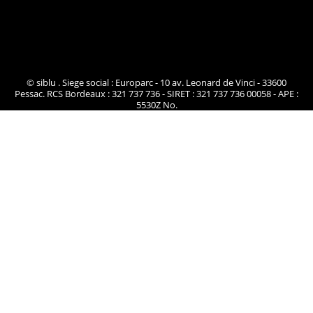
© siblu . Siege social : Europarc - 10 av. Leonard de Vinci - 33600
Pessac. RCS Bordeaux : 321 737 736 - SIRET : 321 737 736 00058 - APE :
5530Z No.