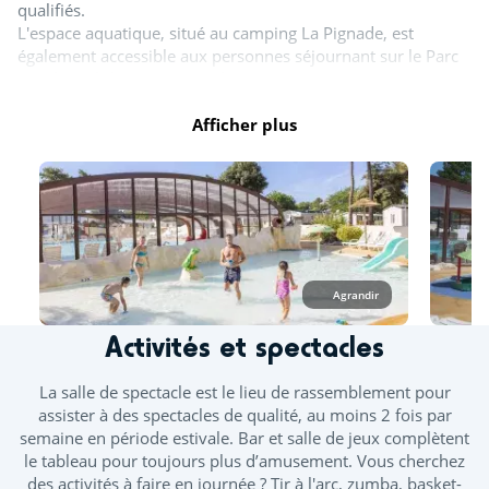
qualifiés.
L'espace aquatique, situé au camping La Pignade, est
également accessible aux personnes séjournant sur le Parc
Résidentiel de Loisirs Sous les Pins.
Afficher plus
Horaires d'ouverture :
Avril : de 10h à 12h30 et de 14h à 17h30
Mai, juin et septembre : de 10h à 12h30 et de 14h à 18h30
Juillet et août : de 10h à 19h30
Octobre : de 10h à 12h30 et de 14h à 17h30
Tout l'espace aquatique est ouvert en juillet et août. A
Agrandir
minima, un bassin couvert est ouvert d'avril à novembre.
Les toboggans ainsi que la splashzone sont ouverts à partir
Activités et spectacles
de mi-juin. Des journées continues vous sont proposées
durant les ponts de mai et juin.
La salle de spectacle est le lieu de rassemblement pour
À l’espace aquatique, seuls les vêtements de bain
assister à des spectacles de qualité, au moins 2 fois par
confectionnés dans un tissu adapté à la baignade sont
semaine en période estivale. Bar et salle de jeux complètent
autorisés, tels que les maillots (une ou deux pièces), boxers,
le tableau pour toujours plus d’amusement. Vous cherchez
bikinis ou burkinis.
des activités à faire en journée ? Tir à l'arc, zumba, basket-
A noter : les couches pour piscine sont obligatoires pour