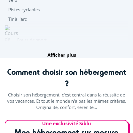
Pistes cyclables
Tir à l'arc
Cours de sport
Afficher plus
Fitness
Comment choisir son hébergement
?
Distraire les enfants
Choisir son hébergement, c'est central dans la réussite de
Mini-golf
vos vacances. Et tout le monde n'a pas les mêmes critères.
Originalité, confort, sérénité...
Centre équestre (€)
Aire de jeux
Une exclusivité Siblu
Mon hébergement sur mesure