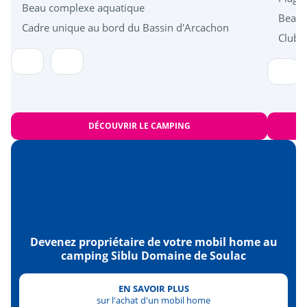
Lac d'Hourtin
<52km
Beau complexe aquatique
Beau 
Cadre unique au bord du Bassin d'Arcachon
Club e
DÉCOUVRIR LE CAMPING
Devenez propriétaire de votre mobil home au
camping Siblu Domaine de Soulac
EN SAVOIR PLUS
sur l'achat d'un mobil home