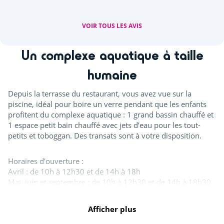
VOIR TOUS LES AVIS
Un complexe aquatique à taille
humaine
Depuis la terrasse du restaurant, vous avez vue sur la
piscine, idéal pour boire un verre pendant que les enfants
profitent du complexe aquatique : 1 grand bassin chauffé et
1 espace petit bain chauffé avec jets d’eau pour les tout-
petits et toboggan. Des transats sont à votre disposition.
Horaires d'ouverture :
Avril : de 10h à 12h30 et de 14h à 18h
Mai, juin et septembre : de 10h à 12h30 et de 14h à 18h30
Juillet et août : de 10h à 19h30
Afficher plus
Tout l'espace aquatique est ouvert en juillet et août. A