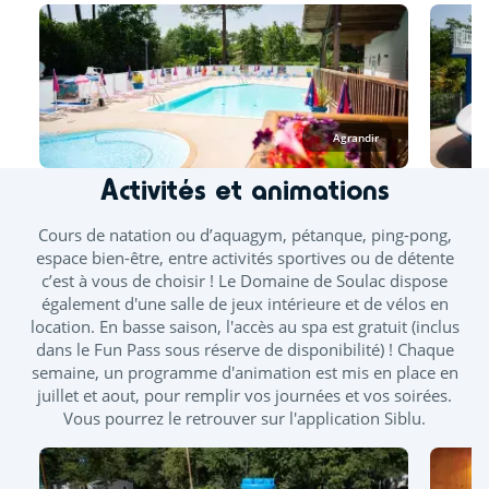
minima, un bassin est ouvert d'avril à septembre. Les
toboggans ainsi que la splashzone sont ouverts à partir de
mi-juin. Des journées continues vous sont proposées durant
les ponts de mai et juin.
À l’espace aquatique, seuls les vêtements de bain
confectionnés dans un tissu adapté à la baignade sont
Agrandir
autorisés, tels que les maillots (une ou deux pièces), boxers,
bikinis ou burkinis.
Activités et animations
Cours de natation ou d’aquagym, pétanque, ping-pong,
espace bien-être, entre activités sportives ou de détente
Piscine extérieure chauffée
Toboggan
c’est à vous de choisir ! Le Domaine de Soulac dispose
également d'une salle de jeux intérieure et de vélos en
Pataugeoire extérieure
location. En basse saison, l'accès au spa est gratuit (inclus
dans le Fun Pass sous réserve de disponibilité) ! Chaque
Bains bouillonnants - Banquettes balnéo
semaine, un programme d'animation est mis en place en
juillet et aout, pour remplir vos journées et vos soirées.
Vous pourrez le retrouver sur l'application Siblu.