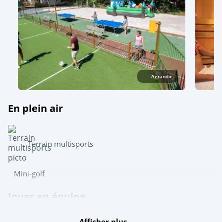
Agrandir
En plein air
Terrain multisports
Mini-golf
Jouer en équipe
Ping-pong
Afficher plus