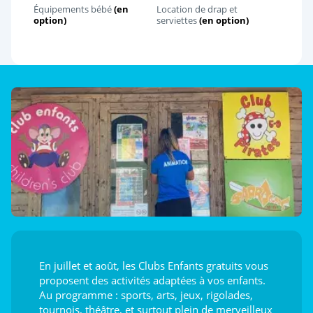
Équipements bébé
(en
Location de drap et
option)
serviettes
(en option)
En juillet et août, les Clubs Enfants gratuits vous
proposent des activités adaptées à vos enfants.
Au programme : sports, arts, jeux, rigolades,
tournois, théâtre, et surtout plein de merveilleux