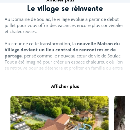
Le village se réinvente
Pétanque
Au Domaine de Soulac, le village évolue à partir de début
Découvrir
juillet pour vous offrir des vacances encore plus conviviales
et chaleureuses.
Cours de sport
Au cœur de cette transformation, la
nouvelle Maison du
Sauna (€)
Village devient un lieu central de rencontres et de
partage
, pensé comme le nouveau cœur de vie de Soulac.
Pour les enfants
Tout a été imaginé pour créer un espace chaleureux où l’on
se retrouve pour se détendre et profiter en famille ou entre
amis dans une ambiance simple et accueillante.
Aire de jeux
Cette évolution s’accompagne également
Afficher plus
d’aménagements
Château gonflable
autour de l’espace aquatique
, avec de nouvelles zones
ombragées pour plus de confort et de détente.
Cours de natation (€)
Entre océan, nature et douceur de vivre, Soulac évolue pour
Animations
rendre chaque séjour encore plus agréable (
photo non
contractuelle
).
Spectacles enfants (mascottes, magie...)