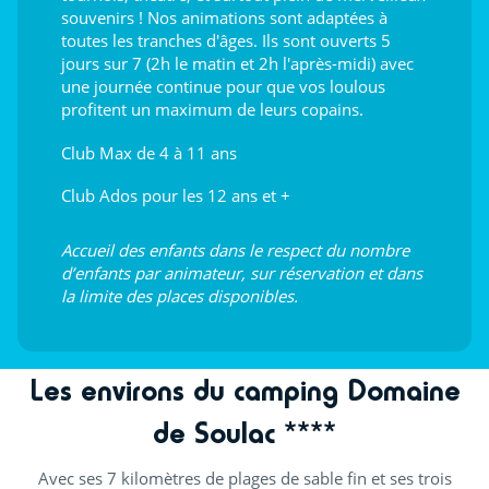
souvenirs ! Nos animations sont adaptées à
toutes les tranches d'âges. Ils sont ouverts 5
jours sur 7 (2h le matin et 2h l'après-midi) avec
une journée continue pour que vos loulous
profitent un maximum de leurs copains.
Club Max de 4 à 11 ans
Club Ados pour les 12 ans et +
Accueil des enfants dans le respect du nombre
d’enfants par animateur, sur réservation et dans
la limite des places disponibles.
Les environs du camping Domaine
de Soulac ****
Avec ses 7 kilomètres de plages de sable fin et ses trois