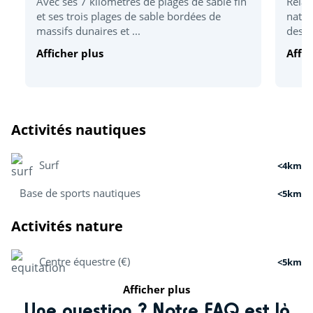
Avec ses 7 kilomètres de plages de sable fin
Relax
et ses trois plages de sable bordées de
natur
massifs dunaires et ...
desti
Afficher plus
Affic
Activités nautiques
Surf
<4km
Base de sports nautiques
<5km
Activités nature
Centre équestre (€)
<5km
Afficher plus
Tir à l’arc
<5km
Une question ? Notre FAQ est là