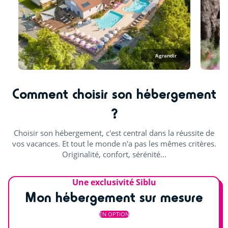
Animations en journée et soirée
Spectacles
Agrandir
Concerts
Soirées à thème
Comment choisir son hébergement
Loto, bingo & quizz
?
Karaoké
Choisir son hébergement, c'est central dans la réussite de
Défis ludiques
vos vacances. Et tout le monde n'a pas les mêmes critères.
Originalité, confort, sérénité...
Une exclusivité Siblu
Mon hébergement sur mesure
EN OPTION