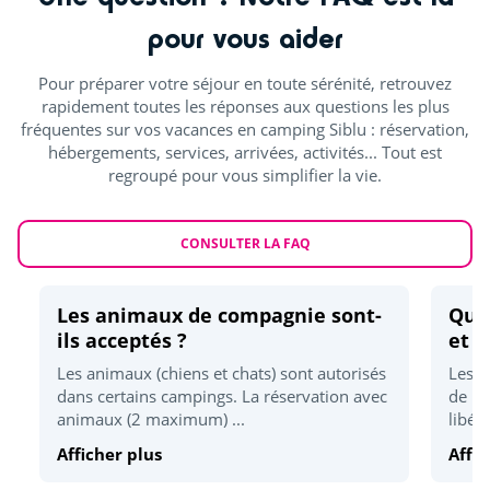
Mini-golf
<5km
pour vous aider
Location vélo
<5km
Pour préparer votre séjour en toute sérénité, retrouvez
Mini-ferme
<15km
rapidement toutes les réponses aux questions les plus
fréquentes sur vos vacances en camping Siblu : réservation,
Pêche
<15km
hébergements, services, arrivées, activités... Tout est
regroupé pour vous simplifier la vie.
Randonnées
<25km
Activités sportives
CONSULTER LA FAQ
Accrobranche
<5km
Les animaux de compagnie sont-
Quel
Karting
ils acceptés ?
et d
<5km
Les animaux (chiens et chats) sont autorisés
Les h
Golf
<5km
dans certains campings. La réservation avec
de 17
animaux (2 maximum) ...
libér
Quad
<5km
Afficher plus
Affic
Skatepark
<15km