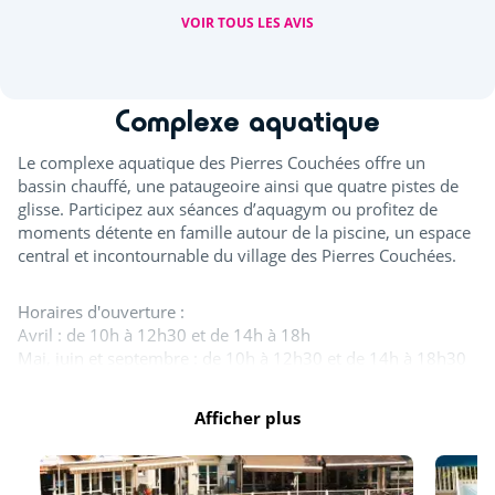
VOIR TOUS LES AVIS
Complexe aquatique
Le complexe aquatique des Pierres Couchées offre un
bassin chauffé, une pataugeoire ainsi que quatre pistes de
glisse. Participez aux séances d’aquagym ou profitez de
moments détente en famille autour de la piscine, un espace
central et incontournable du village des Pierres Couchées.
Horaires d'ouverture :
Avril : de 10h à 12h30 et de 14h à 18h
Mai, juin et septembre : de 10h à 12h30 et de 14h à 18h30
Juillet et août : de 10h à 19h30
Afficher plus
Tout l'espace aquatique est ouvert en juillet et août. A
minima, un bassin est ouvert d'avril à novembre. Les
toboggans ainsi que la splashzone sont ouverts à partir de