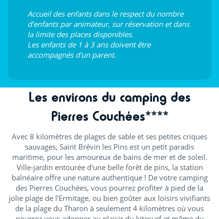
Accueil des enfants dans le respect du nombre
d’enfants par animateur, sur réservation et dans
la limite des places disponibles.
Les enfants de 1 à 3 ans doivent être
accompagnés d'un parent.
Les environs du camping des
Pierres Couchées****
Avec 8 kilomètres de plages de sable et ses petites criques
sauvages, Saint Brévin les Pins est un petit paradis
maritime, pour les amoureux de bains de mer et de soleil.
Ville-jardin entourée d'une belle forêt de pins, la station
balnéaire offre une nature authentique ! De votre camping
des Pierres Couchées, vous pourrez profiter à pied de la
jolie plage de l'Ermitage, ou bien goûter aux loisirs vivifiants
de la plage du Tharon à seulement 4 kilomètres où vous
pourrez vous adonner au plaisir du kitesurf et même du