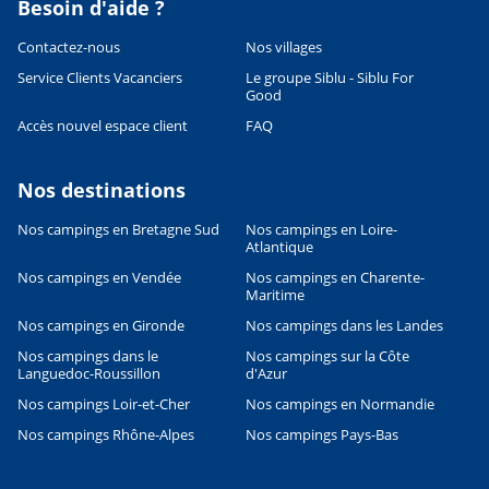
Besoin d'aide ?
Contactez-nous
Nos villages
Service Clients Vacanciers
Le groupe Siblu - Siblu For
Good
Accès nouvel espace client
FAQ
Nos destinations
Nos campings en Bretagne Sud
Nos campings en Loire-
Atlantique
Leaflet
|
©
OpenStreetMap
contributors, Points © 2012 LINZ
Nos campings en Vendée
Nos campings en Charente-
Maritime
Nos campings en Gironde
Nos campings dans les Landes
Nos campings dans le
Nos campings sur la Côte
Languedoc-Roussillon
d'Azur
Nos campings Loir-et-Cher
Nos campings en Normandie
Nos campings Rhône-Alpes
Nos campings Pays-Bas