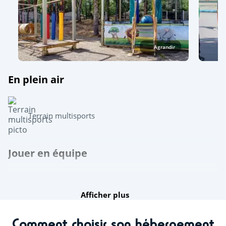
Agrandir
En plein air
Terrain multisports
Jouer en équipe
Ping-pong
Afficher plus
Pétanque
Comment choisir son hébergement
Découvrir