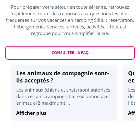
Accrobranche
<5km
Pour préparer votre séjour en toute sérénité, retrouvez
rapidement toutes les réponses aux questions les plus
Location vélo
<5km
fréquentes sur vos vacances en camping Siblu : réservation,
Mini-golf
hébergements, services, arrivées, activités... Tout est
<5km
regroupé pour vous simplifier la vie.
Mini-ferme
<10km
CONSULTER LA FAQ
Activités sportives
Karting
<5km
Les animaux de compagnie sont-
Quel
ils acceptés ?
et d
Quad
<5km
Les animaux (chiens et chats) sont autorisés
Les h
Golf
<10km
dans certains campings. La réservation avec
de 17
animaux (2 maximum) ...
libér
Détente et bien être
Afficher plus
Affic
Plage la plus proche
<1km
Sauna/Hammam
<10km