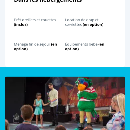
Prêt oreillers et couettes
Location de drap et
(inclus)
serviettes
(en option)
Ménage fin de séjour
(en
Équipements bébé
(en
option)
option)