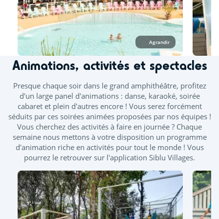
mi-juin. Des journées continues vous sont proposées durant
les ponts de mai et juin.
À l’espace aquatique, seuls les vêtements de bain
confectionnés dans un tissu adapté à la baignade sont
Agrandir
autorisés, tels que les maillots (une ou deux pièces), boxers,
bikinis ou burkinis.
Animations, activités et spectacles
Piscine extérieure chauffée
Toboggan
Presque chaque soir dans le grand amphithéâtre, profitez
d'un large panel d'animations : danse, karaoké, soirée
Pataugeoire extérieure
cabaret et plein d'autres encore ! Vous serez forcément
séduits par ces soirées animées proposées par nos équipes !
Splashzone - Jeux enfants
Vous cherchez des activités à faire en journée ? Chaque
semaine nous mettons à votre disposition un programme
d'animation riche en activités pour tout le monde ! Vous
pourrez le retrouver sur l'application Siblu Villages.