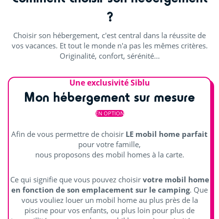
?
Billard (€)
Choisir son hébergement, c'est central dans la réussite de
Salle de sport
vos vacances. Et tout le monde n'a pas les mêmes critères.
Originalité, confort, sérénité...
Distraire les enfants
Une exclusivité Siblu
Accro-game
Mon hébergement sur mesure
Aire de jeux
EN OPTION
Animations
Afin de vous permettre de choisir
LE mobil home parfait
pour votre famille,
nous proposons des mobil homes à la carte.
Scène extérieure
Animations en journée et soirée
Ce qui signifie que vous pouvez choisir
votre mobil home
en fonction de son emplacement sur le camping
. Que
Spectacles
vous vouliez louer un mobil home au plus près de la
piscine pour vos enfants, ou plus loin pour plus de
Salle de spectacle