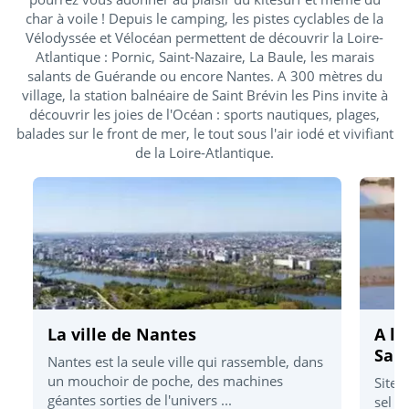
char à voile ! Depuis le camping, les pistes cyclables de la
Vélodyssée et Vélocéan permettent de découvrir la Loire-
Atlantique : Pornic, Saint-Nazaire, La Baule, les marais
salants de Guérande ou encore Nantes. A 300 mètres du
village, la station balnéaire de Saint Brévin les Pins invite à
découvrir les joies de l'Océan : sports nautiques, plages,
balades sur le front de mer, le tout sous l'air iodé et vivifiant
de la Loire-Atlantique.
La ville de Nantes
A la
Sal
Nantes est la seule ville qui rassemble, dans
un mouchoir de poche, des machines
Site 
géantes sorties de l'univers ...
sel c