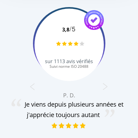
/5
3,8
sur
1113
avis vérifiés
Suivi norme ISO 20488
P. D.
Je viens depuis plusieurs années et
cha
mo
j'apprécie toujours autant