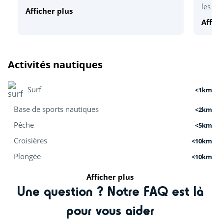
les he
Afficher plus
Affic
Activités nautiques
Surf
<1km
Base de sports nautiques
<2km
Pêche
<5km
Croisières
<10km
Plongée
<10km
Afficher plus
Activités nature
Une question ? Notre FAQ est là
Centre équestre (€)
<1km
pour vous aider