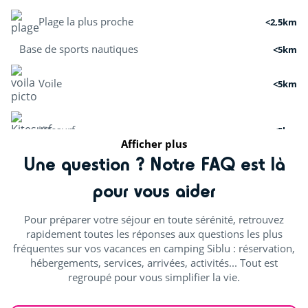
Plage la plus proche
<2,5km
Base de sports nautiques
<5km
Voile
<5km
Kitesurf
<5km
Afficher plus
Une question ? Notre FAQ est là
Paddle
<5km
pour vous aider
Activités nature
Pour préparer votre séjour en toute sérénité, retrouvez
rapidement toutes les réponses aux questions les plus
fréquentes sur vos vacances en camping Siblu : réservation,
Pistes cyclables
<2,5km
hébergements, services, arrivées, activités... Tout est
regroupé pour vous simplifier la vie.
Mini-golf
<5km