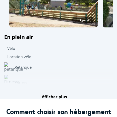
Agrandir
En plein air
Vélo
Location vélo
Pétanque
Fitness
Afficher plus
Jouer en équipe
Comment choisir son hébergement
Salle de sport