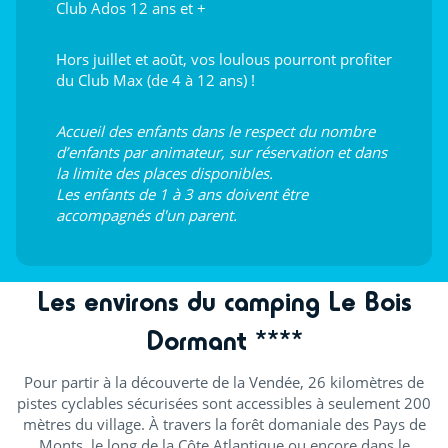
Club Ados 12 ans et +
Hors juillet et août, vos loulous pourront profiter
du Club Max (de 4 à 12 ans) !
Accueil des enfants dans le respect du nombre
d’enfants par animateur, sur réservation et dans
la limite des places disponibles.
Les enfants de 1 à 3 ans doivent être
accompagnés d'un parent.
Les environs du camping Le Bois
Dormant ****
Pour partir à la découverte de la Vendée, 26 kilomètres de
pistes cyclables sécurisées sont accessibles à seulement 200
mètres du village. À travers la forêt domaniale des Pays de
Monts, le long de la Côte Atlantique ou encore dans le