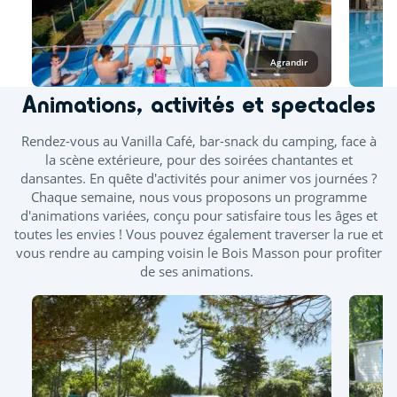
Tout l'espace aquatique est ouvert en juillet et août. A
minima, un bassin couvert est ouvert d'avril à novembre.
Agrandir
Les toboggans ainsi que la splashzone sont ouverts à partir
d'avril. Des journées continues vous sont proposées durant
Animations, activités et spectacles
les ponts de mai et juin.
À l’espace aquatique, seuls les vêtements de bain
Rendez-vous au Vanilla Café, bar-snack du camping, face à
confectionnés dans un tissu adapté à la baignade sont
la scène extérieure, pour des soirées chantantes et
autorisés, tels que les maillots (une ou deux pièces), boxers,
dansantes. En quête d'activités pour animer vos journées ?
bikinis ou burkinis.
Chaque semaine, nous vous proposons un programme
d'animations variées, conçu pour satisfaire tous les âges et
Piscine extérieure chauffée
toutes les envies ! Vous pouvez également traverser la rue et
vous rendre au camping voisin le Bois Masson pour profiter
Bains bouillonnants - Banquettes balnéo
de ses animations.
Pataugeoire extérieure
Piscine couverte chauffée
Toboggan et pistes de glisse
Splashzone - Jeux enfants