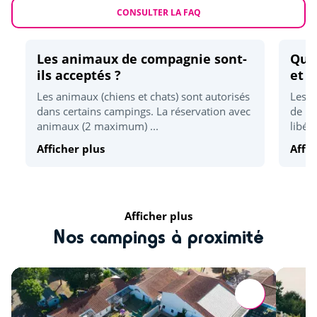
Mini-ferme
<15km
CONSULTER LA FAQ
Pêche
<15km
Les animaux de compagnie sont-
Quel
Tir à l'arc
<5km
ils acceptés ?
et d
Activités sportives
Les animaux (chiens et chats) sont autorisés
Les h
dans certains campings. La réservation avec
de 17
animaux (2 maximum) ...
libér
Accrobranche
<5km
Afficher plus
Affic
Quad
<5km
Karting
<5km
Golf
<5km
Afficher plus
Nos campings à proximité
Centre équestre (€)
<4km
Détente et bien être
Plage la plus proche
<2,5km