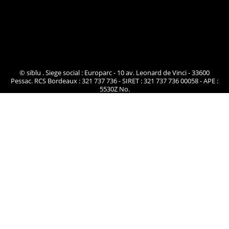
© siblu . Siege social : Europarc - 10 av. Leonard de Vinci - 33600
Pessac. RCS Bordeaux : 321 737 736 - SIRET : 321 737 736 00058 - APE :
5530Z No.