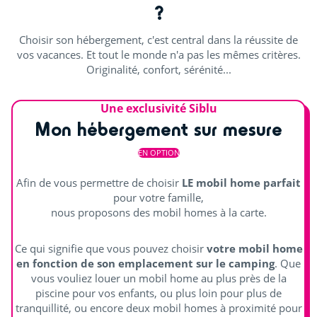
?
Terrain multisports
Choisir son hébergement, c'est central dans la réussite de
Découvrir
vos vacances. Et tout le monde n'a pas les mêmes critères.
Originalité, confort, sérénité...
Billard (€)
Une exclusivité Siblu
Aquafitness
Mon hébergement sur mesure
Cours de sport
EN OPTION
Distraire les enfants
Afin de vous permettre de choisir
LE mobil home parfait
pour votre famille,
Aire de jeux
nous proposons des mobil homes à la carte.
Ping-pong
Ce qui signifie que vous pouvez choisir
votre mobil home
en fonction de son emplacement sur le camping
. Que
Salle de jeux intérieure (jeux vidéo)
vous vouliez louer un mobil home au plus près de la
piscine pour vos enfants, ou plus loin pour plus de
Animations
tranquillité, ou encore deux mobil homes à proximité pour