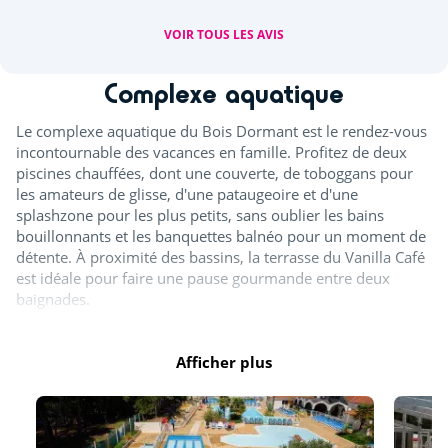
VOIR TOUS LES AVIS
Complexe aquatique
Le complexe aquatique du Bois Dormant est le rendez-vous
incontournable des vacances en famille. Profitez de deux
piscines chauffées, dont une couverte, de toboggans pour
les amateurs de glisse, d'une pataugeoire et d'une
splashzone pour les plus petits, sans oublier les bains
bouillonnants et les banquettes balnéo pour un moment de
détente. À proximité des bassins, la terrasse du Vanilla Café
est idéale pour faire une pause gourmande entre deux
baignades.
Horaires d'ouverture :
Afficher plus
Avril : de 10h à 12h30 et de 14h à 18h
Mai, juin et septembre : de 10h à 12h30 et de 14h à 18h30
Juillet et août : de 10h à 19h30
Octobre : de 10h à 12h30 et de 14h à 17h30