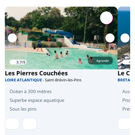
Agrandir
3.7/5
4/5
Les Pierres Couchées
Le Co
LOIRE ATLANTIQUE
- Saint-Brévin-les-Pins
BRETAG
Océan à 300 mètres
Accès 
Superbe espace aquatique
Pisci
Sous les pins
Presta