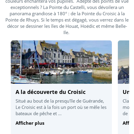
couleurs enchantera vos pupilles. Adepte des points de vue
exceptionnels ? La Pointe du Castelli, vous dévoilera un
panorama grandiose à 180° : de la Pointe du Croisic à la
Pointe de Rhuys. Si le temps est dégagé, vous verrez dans le
décor se dessiner les îles de Houat, Hoëdic et même Belle-
Ile.
A la découverte du Croisic
Une 
Situé au bout de la presqu'île de Guérande,
Class
Le Croisic est à la fois un port où se mêle les
monde
bateaux de pêche et ...
de ce
Afficher plus
Affic