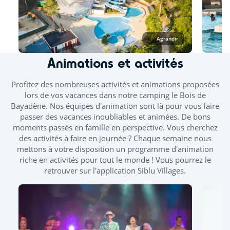
de mi-juin. Des journées continues vous sont proposées
durant les ponts de mai et juin.
À l’espace aquatique, seuls les vêtements de bain
Agrandir
confectionnés dans un tissu adapté à la baignade sont
autorisés, tels que les maillots (une ou deux pièces), boxers,
Animations et activités
bikinis ou burkinis.
Profitez des nombreuses activités et animations proposées
Piscine extérieure chauffée
lors de vos vacances dans notre camping le Bois de
Bayadène. Nos équipes d'animation sont là pour vous faire
Pataugeoire extérieure
Toboggan
passer des vacances inoubliables et animées. De bons
moments passés en famille en perspective. Vous cherchez
Piscine couverte chauffée
des activités à faire en journée ? Chaque semaine nous
Bains bouillonnants - Banquettes balnéo
mettons à votre disposition un programme d'animation
riche en activités pour tout le monde ! Vous pourrez le
retrouver sur l'application Siblu Villages.