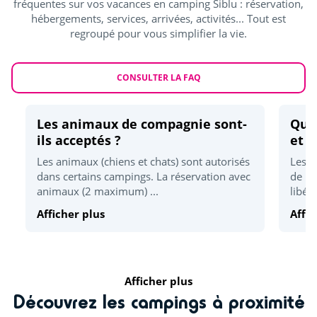
fréquentes sur vos vacances en camping Siblu : réservation,
Karting
<15km
hébergements, services, arrivées, activités... Tout est
regroupé pour vous simplifier la vie.
Détente et bien être
Plage la plus proche
CONSULTER LA FAQ
<1,5km
Parc d'attraction
<15km
Les animaux de compagnie sont-
Quel
ils acceptés ?
et d
Les animaux (chiens et chats) sont autorisés
Les h
dans certains campings. La réservation avec
de 17
animaux (2 maximum) ...
libér
Afficher plus
Affic
Afficher plus
Découvrez les campings à proximité