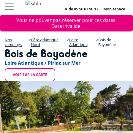
Aller
Le Fun
Achat mobil
au
Aide 05 56 07 90 17
Mon espace
DE
IE
NL
EN
Pass
home
contenu
Nos campings
Message
Le Fun Pass
Vous ne pouvez pas réserver pour ces dates.
principal
Vos envies
+
d'erreur
Date invalide.
Nos offres
Achat mobil home
−
Hébergement
Nos
Côte Atlantique
Loire
Bois de
Siblu & moi
campings
Nord
Atlantique
Bayadène
Bois de Bayadène
DE
IE
NL
EN
Loire Atlantique / Piriac sur Mer
VOIR SUR LA CARTE