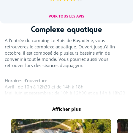
VOIR TOUS LES AVIS
Complexe aquatique
A l'entrée du camping Le Bois de Bayadène, vous
retrouverez le complexe aquatique. Ouvert jusqu'à fin
octobre, il est composé de plusieurs bassins afin de
convenir à tout le monde. Vous pourrez aussi vous
retrouver lors des séances d'aquagym.
Horaires d'ouverture :
Avril : de 10h à 12h30 et de 14h à 18h
Mai, juin et septembre : de 10h à 12h30 et de 14h à 18h30
Juillet et août : de 10h à 19h30
Octobre : de 10h à 12h30 et de 14h à 17h30
Afficher plus
Tout l'espace aquatique est ouvert en juillet et août. A
minima, un bassin couvert est ouvert d'avril à novembre.
Les toboggans ainsi que la splashzone sont ouverts à partir