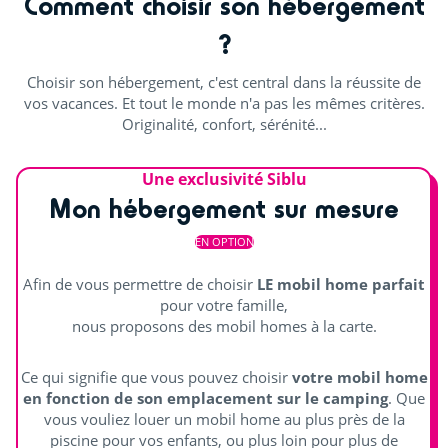
Jouer en équipe
Comment choisir son hébergement
?
Pétanque
Choisir son hébergement, c'est central dans la réussite de
Ping-pong
vos vacances. Et tout le monde n'a pas les mêmes critères.
Originalité, confort, sérénité...
Château gonflable
Ecran géant LED
Une exclusivité Siblu
Mon hébergement sur mesure
Distraire les enfants
EN OPTION
Aire de jeux
Afin de vous permettre de choisir
LE mobil home parfait
Terrain multisports
pour votre famille,
nous proposons des mobil homes à la carte.
Ce qui signifie que vous pouvez choisir
votre mobil home
en fonction de son emplacement sur le camping
. Que
vous vouliez louer un mobil home au plus près de la
piscine pour vos enfants, ou plus loin pour plus de