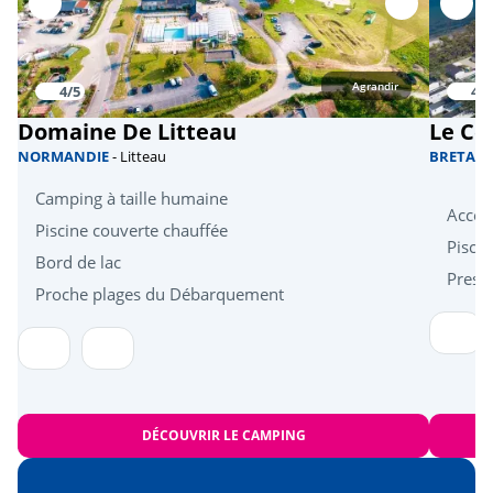
Agrandir
4/5
4/5
Domaine De Litteau
Le Co
NORMANDIE
- Litteau
BRETAG
Camping à taille humaine
Accès 
Piscine couverte chauffée
Pisci
Bord de lac
Presta
Proche plages du Débarquement
DÉCOUVRIR LE CAMPING