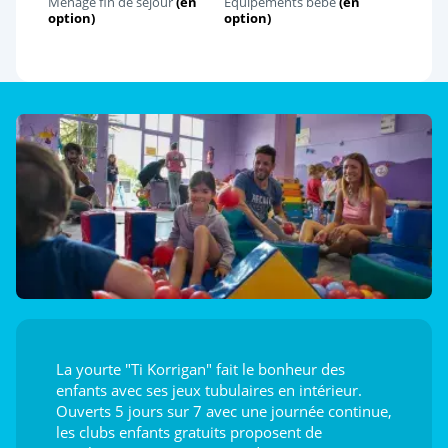
Ménage fin de séjour
(en
Équipements bébé
(en
option)
option)
La yourte "Ti Korrigan" fait le bonheur des
enfants avec ses jeux tubulaires en intérieur.
Ouverts 5 jours sur 7 avec une journée continue,
les clubs enfants gratuits proposent de