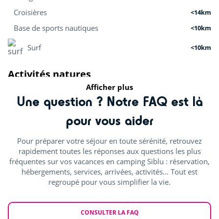
Croisières
<14km
Base de sports nautiques
<10km
Surf
<10km
Activités natures
Afficher plus
Pêche
Une question ? Notre FAQ est là
<5km
Centre équestre (€)
pour vous aider
<5km
Pistes cyclables
<14km
Pour préparer votre séjour en toute sérénité, retrouvez
rapidement toutes les réponses aux questions les plus
Mini-ferme
<4km
fréquentes sur vos vacances en camping Siblu : réservation,
hébergements, services, arrivées, activités... Tout est
Aquarium
<88km
regroupé pour vous simplifier la vie.
Activités sportives
CONSULTER LA FAQ