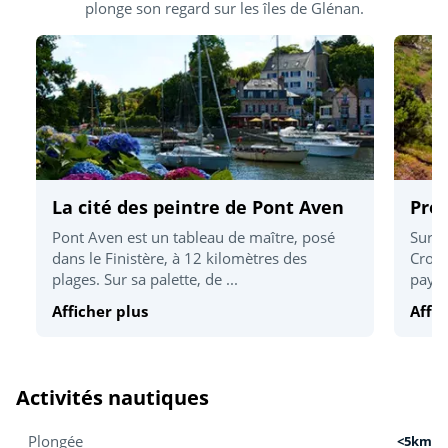
plonge son regard sur les îles de Glénan.
La cité des peintre de Pont Aven
Pres
Pont Aven est un tableau de maître, posé
Sur 1
dans le Finistère, à 12 kilomètres des
Crozo
plages. Sur sa palette, de ...
paysa
Afficher plus
Affic
Activités nautiques
Plongée
<5km