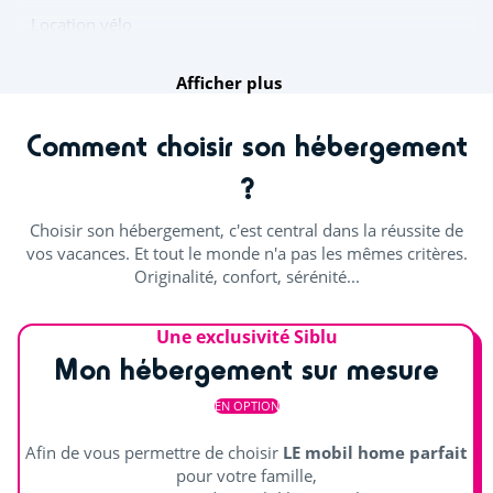
Location vélo
Distraire les enfants
Afficher plus
Aire de jeux
Comment choisir son hébergement
Château gonflable
?
Terrain multisports
Choisir son hébergement, c'est central dans la réussite de
vos vacances. Et tout le monde n'a pas les mêmes critères.
Mini-golf
Originalité, confort, sérénité...
Découvrir
Une exclusivité Siblu
Mon hébergement sur mesure
Salle de spectacle
EN OPTION
Animations en journée et soirée
Afin de vous permettre de choisir
LE mobil home parfait
Jouer en équipe
pour votre famille,