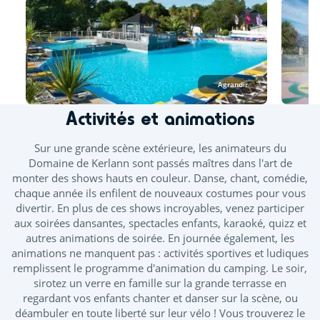
Tout l'espace aquatique est ouvert en juillet et août. A
minima, un bassin couvert est ouvert d'avril à novembre.
Les toboggans ainsi que la splashzone sont ouverts à partir
de mi-juin. Des journées continues vous sont proposées
durant les ponts de mai et juin.
Agrandir
À l’espace aquatique, seuls les vêtements de bain
confectionnés dans un tissu adapté à la baignade sont
Activités et animations
autorisés, tels que les maillots (une ou deux pièces), boxers,
bikinis ou burkinis.
Sur une grande scène extérieure, les animateurs du
Taille minimum toboggan : 1m10
Domaine de Kerlann sont passés maîtres dans l'art de
monter des shows hauts en couleur. Danse, chant, comédie,
Piscine extérieure chauffée
chaque année ils enfilent de nouveaux costumes pour vous
divertir. En plus de ces shows incroyables, venez participer
Piscine intérieure chauffée
Toboggan
aux soirées dansantes, spectacles enfants, karaoké, quizz et
autres animations de soirée. En journée également, les
Pataugeoire extérieure
animations ne manquent pas : activités sportives et ludiques
Splashzone - Jeux enfants
remplissent le programme d'animation du camping. Le soir,
sirotez un verre en famille sur la grande terrasse en
Bains bouillonnants - Banquettes balnéo
regardant vos enfants chanter et danser sur la scène, ou
déambuler en toute liberté sur leur vélo ! Vous trouverez le