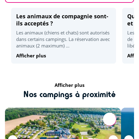
Accrobranche
<10km
Karting
Les animaux de compagnie sont-
<30km
Quel
ils acceptés ?
et d
Randonnées
<4km
Les animaux (chiens et chats) sont autorisés
Les h
dans certains campings. La réservation avec
de 17
Détente et bien être
animaux (2 maximum) ...
libér
Afficher plus
Affic
Plage la plus proche
<4km
Culture et patrimoine
Afficher plus
Pont-Aven
<8km
Nos campings à proximité
Concarneau
<15km
Alignements de Carnac
<90km
Presque'Ile de Crozon
<90km