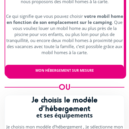
nous proposons des mobil homes à la carte.
Pétanque
Ce qui signifie que vous pouvez choisir
votre mobil home
Ping-pong
en fonction de son emplacement sur le camping
. Que
vous vouliez louer un mobil home au plus près de la
Terrain de tennis (€)
piscine pour vos enfants, ou plus loin pour plus de
tranquillité, ou encore deux mobil homes à proximité pour
S'amuser en intérieur
des vacances avec toute la famille, c’est possible grâce aux
mobil homes à la carte.
Salle de sport
Billard (€)
MON HÉBERGEMENT SUR MESURE
OU
Je choisis le modèle
d’hébergement
et ses équipements
Je choisis mon modèle d’hébergement , Je sélectionne mon